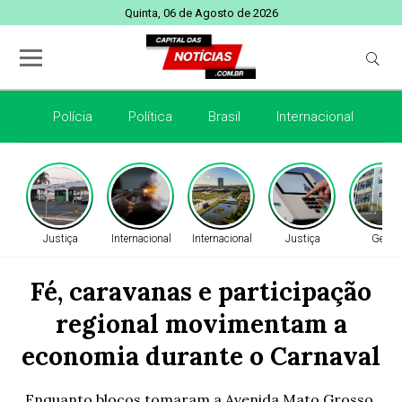
Quinta, 06 de Agosto de 2026
Polícia
Política
Brasil
Internacional
E
Justiça
Internacional
Internacional
Justiça
Geral
Fé, caravanas e participação
regional movimentam a
economia durante o Carnaval
Enquanto blocos tomaram a Avenida Mato Grosso,