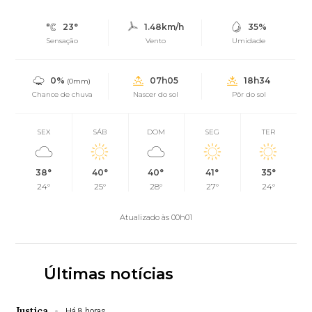
23°
1.48km/h
35%
Sensação
Vento
Umidade
0%
07h05
18h34
(0mm)
Chance de chuva
Nascer do sol
Pôr do sol
SEX
SÁB
DOM
SEG
TER
38°
40°
40°
41°
35°
24°
25°
28°
27°
24°
Atualizado às 00h01
Últimas notícias
Justiça
Há 8 horas