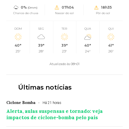
0%
07h04
18h35
(0mm)
Chance de chuva
Nascer do sol
Pôr do sol
DOM
SEG
TER
QUA
QUI
40°
39°
39°
40°
41°
25°
28°
23°
24°
26°
Atualizado às 08h01
Últimas notícias
Ciclone Bomba
Há 21 horas
Alerta, aulas suspensas e tornado: veja
impactos de ciclone-bomba pelo país