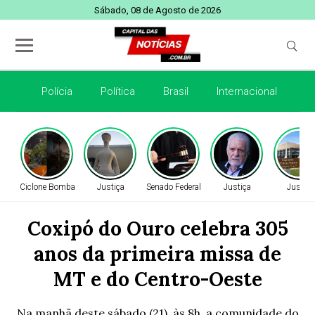
Sábado, 08 de Agosto de 2026
Polícia
Política
Brasil
Internacional
E
Ciclone Bomba
Justiça
Senado Federal
Justiça
Justiça
Coxipó do Ouro celebra 305
anos da primeira missa de
MT e do Centro-Oeste
Na manhã deste sábado (21), às 8h, a comunidade do