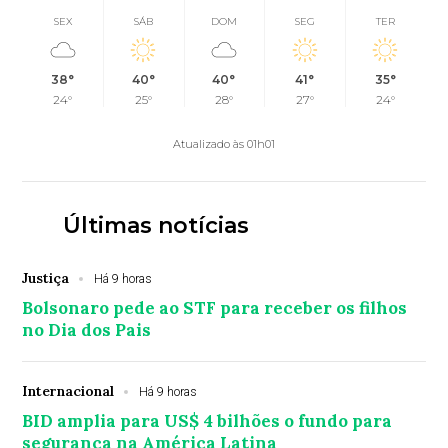
SEX
SÁB
DOM
SEG
TER
38°
40°
40°
41°
35°
24°
25°
28°
27°
24°
Atualizado às 01h01
Últimas notícias
Justiça
Há 9 horas
Bolsonaro pede ao STF para receber os filhos
no Dia dos Pais
Internacional
Há 9 horas
BID amplia para US$ 4 bilhões o fundo para
segurança na América Latina