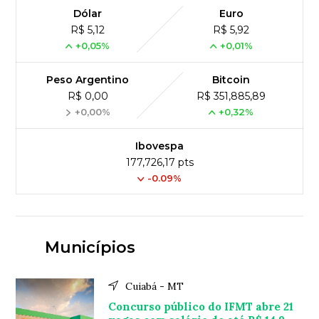
Dólar
Euro
R$ 5,12
R$ 5,92
+0,05%
+0,01%
Peso Argentino
Bitcoin
R$ 0,00
R$ 351,885,89
+0,00%
+0,32%
Ibovespa
177,726,17 pts
-0.09%
Municípios
Cuiabá - MT
Concurso público do IFMT abre 21