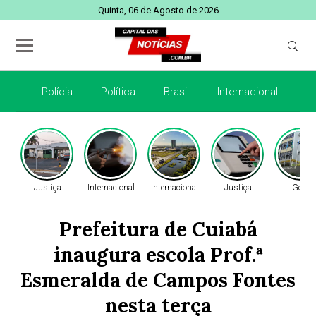
Quinta, 06 de Agosto de 2026
Polícia
Política
Brasil
Internacional
E
Justiça
Internacional
Internacional
Justiça
Geral
Prefeitura de Cuiabá
inaugura escola Prof.ª
Esmeralda de Campos Fontes
nesta terça