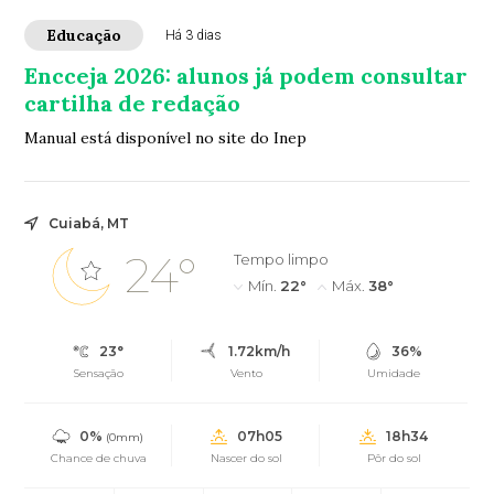
Educação
Há 3 dias
Encceja 2026: alunos já podem consultar
cartilha de redação
Manual está disponível no site do Inep
Cuiabá, MT
24°
Tempo limpo
Mín.
22°
Máx.
38°
23°
1.72km/h
36%
Sensação
Vento
Umidade
0%
07h05
18h34
(0mm)
Chance de chuva
Nascer do sol
Pôr do sol