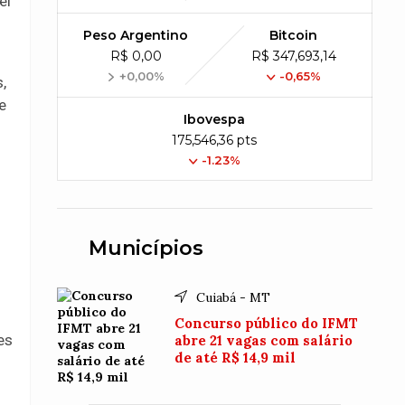
ei
m
Peso Argentino
Bitcoin
R$ 0,00
R$ 347,693,14
+0,00%
-0,65%
,
e
Ibovespa
175,546,36 pts
-1.23%
Municípios
Cuiabá - MT
Concurso público do IFMT
es
abre 21 vagas com salário
de até R$ 14,9 mil