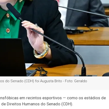
os do Senado (CDH) foi Augusta Brito - Foto: Geraldo
ransfóbicas em recintos esportivos — como os estádios de
o de Direitos Humanos do Senado (CDH).