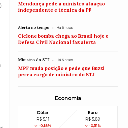
Mendonça pede a ministro atuação
).
independente e técnica da PF
Alerta no tempo
Há 6 horas
Ciclone bomba chega ao Brasil hoje e
Defesa Civil Nacional faz alerta
r
Ministro do STJ
Há 6 horas
m
MPF muda posição e pede que Buzzi
perca cargo de ministro do STJ
Economia
Dólar
Euro
R$ 5,11
R$ 5,89
-0,18%
-0,51%