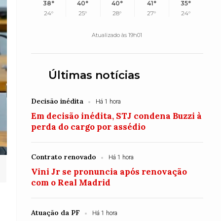
38°
40°
40°
41°
35°
24°
25°
28°
27°
24°
Atualizado às 19h01
Últimas notícias
Decisão inédita
Há 1 hora
Em decisão inédita, STJ condena Buzzi à
perda do cargo por assédio
Contrato renovado
Há 1 hora
Vini Jr se pronuncia após renovação
com o Real Madrid
Atuação da PF
Há 1 hora