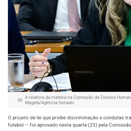
A relatora da matéria na Comissão de Direitos Human
Magela/Agência Senado
O projeto de lei que proíbe discriminação e condutas t
futebol — foi aprovado nesta quarta (25) pela Comissã