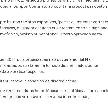
Brito (PT-CE), alterou o projeto para incluir as medidas na L
e dois anos após Contarato apresentar a proposta, já conté
proíbe, nos recintos esportivos, "
portar ou ostentar cartazes
ensivas, ou entoar cânticos que atentem contra a dignidad
omofóbico, sexista ou xenófobo". O texto aprovado nesta
o em 2021 pela organização não governamental Nix
trevistados relataram já ter sido discriminados ou ter
a ao praticar esportes.
s vulnerável a esse tipo de discriminação.
to de vedar condutas homofóbicas e transfóbicas nos esport
õem grupos vulneráveis a perversa inferiorização,