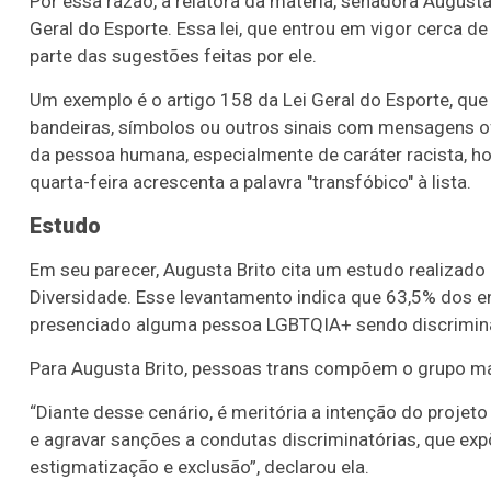
Por essa razão, a relatora da matéria, senadora Augusta 
Geral do Esporte. Essa lei, que entrou em vigor cerca d
parte das
sugestões feitas por ele.
Um exemplo é o artigo 158 da
Lei Geral do Esporte, que 
bandeiras, símbolos ou outros sinais com mensagens of
da pessoa humana, especialmente de caráter racista, h
quarta-feira acrescenta a palavra "transfóbico" à lista.
Estudo
Em seu parecer, Augusta Brito cita um estudo realizad
Diversidade. Esse levantamento indica que 63,5% dos en
presenciado alguma pessoa LGBTQIA+ sendo discriminad
Para Augusta Brito, pessoas trans compõem o grupo mai
“Diante desse cenário, é meritória a intenção do proje
e agravar sanções a condutas discriminatórias, que exp
estigmatização e exclusão”, declarou ela.