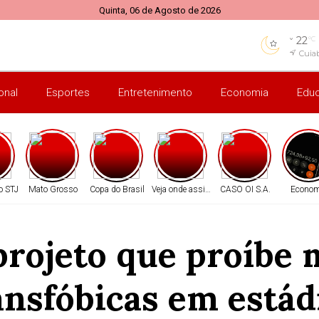
Quinta, 06 de Agosto de 2026
22
°C
Cuia
onal
Esportes
Entretenimento
Economia
Edu
o STJ
Mato Grosso
Copa do Brasil
Veja onde assistir
CASO OI S.A.
Econom
rojeto que proíbe 
ansfóbicas em estád