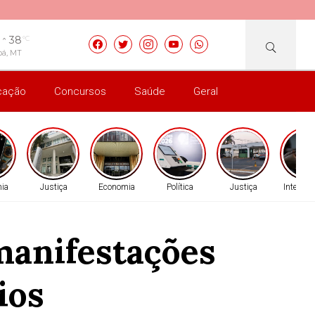
38
°C
bá, MT
cação
Concursos
Saúde
Geral
ia
Justiça
Economia
Política
Justiça
Internac
manifestações
ios