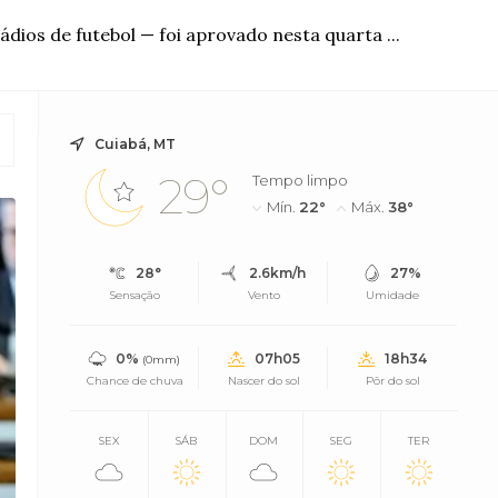
dios de futebol — foi aprovado nesta quarta ...
Cuiabá, MT
29°
Tempo limpo
Mín.
22°
Máx.
38°
28°
2.6km/h
27%
Sensação
Vento
Umidade
0%
07h05
18h34
(0mm)
Chance de chuva
Nascer do sol
Pôr do sol
SEX
SÁB
DOM
SEG
TER