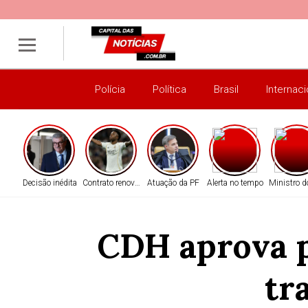
Polícia
Política
Brasil
Internaci
Decisão inédita
Contrato renovado
Atuação da PF
Alerta no tempo
Ministro d
CDH aprova p
tr