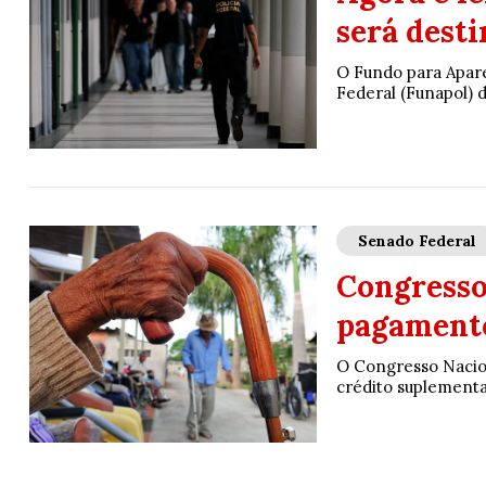
será desti
O Fundo para Apare
Federal (Funapol) 
Senado Federal
Congresso 
pagamento
O Congresso Nacion
crédito suplementar