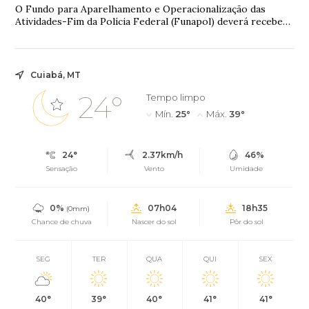
O Fundo para Aparelhamento e Operacionalização das
Atividades-Fim da Polícia Federal (Funapol) deverá receber
até 3% dos recursos obtidos pelo gove...
Cuiabá, MT
24°
Tempo limpo
Mín.
25°
Máx.
39°
24°
2.37km/h
46%
Sensação
Vento
Umidade
0%
07h04
18h35
(0mm)
Chance de chuva
Nascer do sol
Pôr do sol
SEG
TER
QUA
QUI
SEX
40°
39°
40°
41°
41°