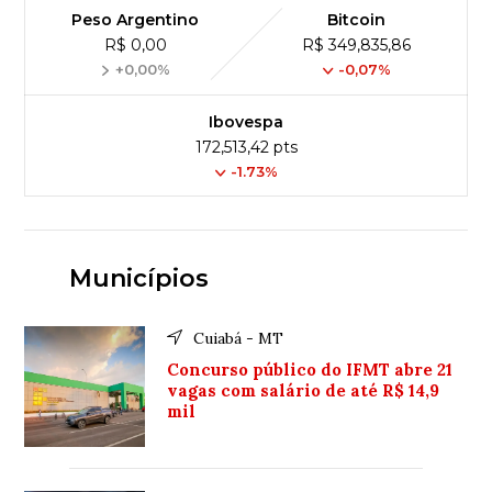
Peso Argentino
Bitcoin
R$ 0,00
R$ 349,835,86
+0,00%
-0,07%
Ibovespa
172,513,42 pts
-1.73%
Municípios
Cuiabá - MT
Concurso público do IFMT abre 21
vagas com salário de até R$ 14,9
mil