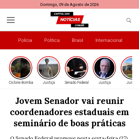
Domingo, 09 de Agosto de 2026
Polícia
Política
Brasil
Internacional
E
Ciclone Bomba
Justiça
Senado Federal
Justiça
Justiça
Jovem Senador vai reunir
coordenadores estaduais em
seminário de boas práticas
O Senado Federal promove nesta sexta-feira (27),