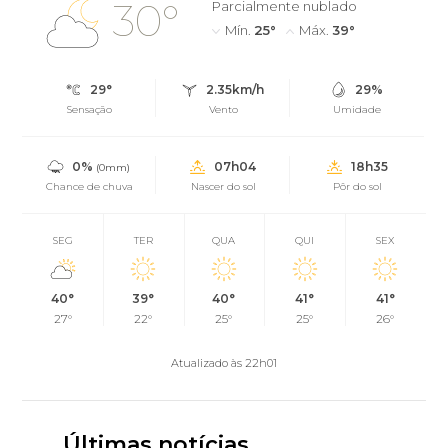
30°
Parcialmente nublado
Mín.
25°
Máx.
39°
29°
2.35km/h
29%
Sensação
Vento
Umidade
0%
07h04
18h35
(0mm)
Chance de chuva
Nascer do sol
Pôr do sol
SEG
TER
QUA
QUI
SEX
40°
39°
40°
41°
41°
27°
22°
25°
25°
26°
Atualizado às 22h01
Últimas notícias