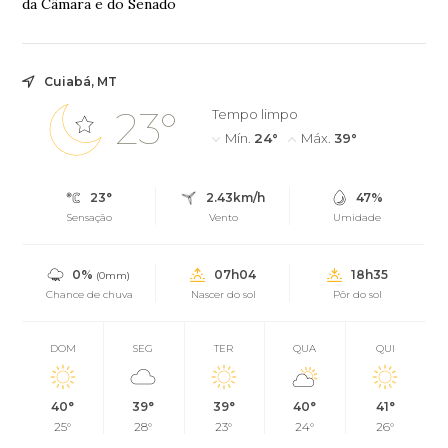
da Câmara e do Senado
Cuiabá, MT
23°
Tempo limpo
Mín.
24°
Máx.
39°
23°
2.43km/h
47%
Sensação
Vento
Umidade
0%
07h04
18h35
(0mm)
Chance de chuva
Nascer do sol
Pôr do sol
DOM
SEG
TER
QUA
QUI
40°
39°
39°
40°
41°
25°
28°
23°
24°
26°