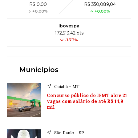
R$ 0,00
R$ 350,089,04
+0,00%
+0,00%
Ibovespa
172,513,42 pts
-1.73%
Municípios
Cuiabá - MT
Concurso público do IFMT abre 21
vagas com salário de até R$ 14,9
mil
São Paulo - SP