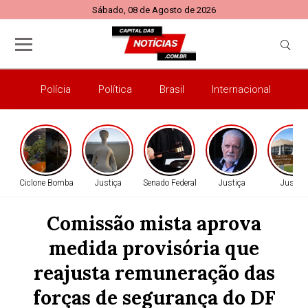
Sábado, 08 de Agosto de 2026
Polícia
Política
Brasil
Internacional
E
Ciclone Bomba
Justiça
Senado Federal
Justiça
Justiça
Comissão mista aprova
medida provisória que
reajusta remuneração das
forças de segurança do DF