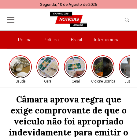
Segunda, 10 de Agosto de 2026
Polícia
Política
Brasil
Internacional
E
Saúde
Geral
Geral
Ciclone Bomba
Justiça
Câmara aprova regra que
exige comprovante de que o
veículo não foi apropriado
indevidamente para emitir o