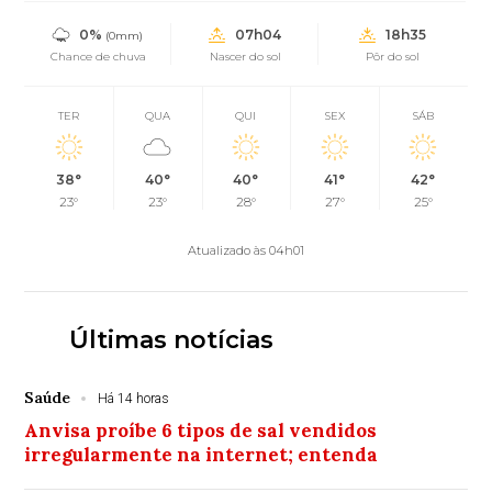
0%
07h04
18h35
(0mm)
Chance de chuva
Nascer do sol
Pôr do sol
TER
QUA
QUI
SEX
SÁB
38°
40°
40°
41°
42°
23°
23°
28°
27°
25°
Atualizado às 04h01
Últimas notícias
Saúde
Há 14 horas
Anvisa proíbe 6 tipos de sal vendidos
irregularmente na internet; entenda