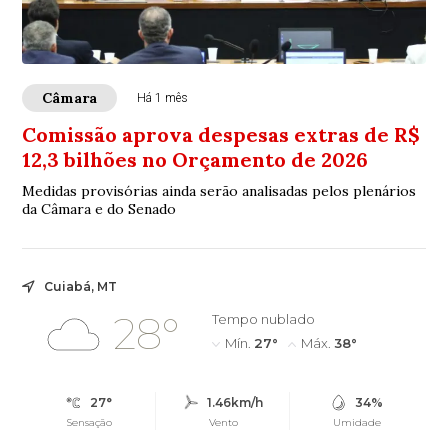
Câmara
Há 1 mês
Comissão aprova despesas extras de R$
12,3 bilhões no Orçamento de 2026
Medidas provisórias ainda serão analisadas pelos plenários
da Câmara e do Senado
Cuiabá, MT
28°
Tempo nublado
Mín.
27°
Máx.
38°
27°
1.46km/h
34%
Sensação
Vento
Umidade