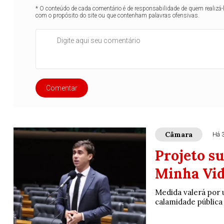
* O conteúdo de cada comentário é de responsabilidade de quem realizá-
com o propósito do site ou que contenham palavras ofensivas.
Comentar
Câmara
Há 
Projeto s
Minha Vid
Medida valerá por
calamidade pública