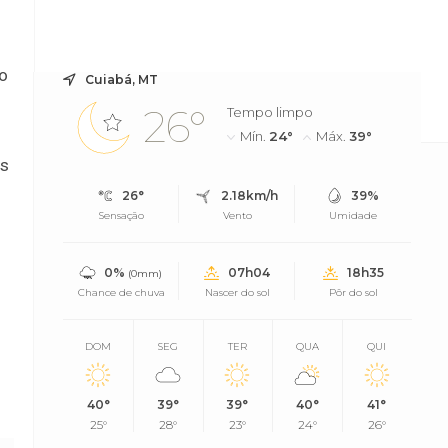
ão
Cuiabá, MT
ato e apropriação indébita entre as restriç...
26°
Tempo limpo
Mín.
24°
Máx.
39°
os
26°
2.18km/h
39%
Sensação
Vento
Umidade
0%
07h04
18h35
(0mm)
Chance de chuva
Nascer do sol
Pôr do sol
DOM
SEG
TER
QUA
QUI
40°
39°
39°
40°
41°
25°
28°
23°
24°
26°