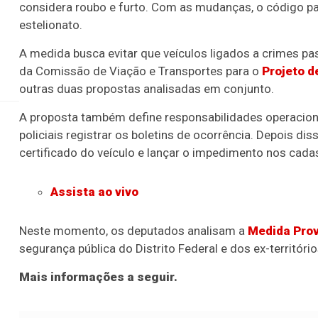
considera roubo e furto. Com as mudanças, o código pa
estelionato.
A medida busca evitar que veículos ligados a crimes pa
A Câmara dos Deputados aprovou nesta quinta-f
da Comissão de Viação e Transportes para o
Projeto d
outras duas propostas analisadas em conjunto.
A proposta também define responsabilidades operaciona
policiais registrar os boletins de ocorrência. Depois di
certificado do veículo e lançar o impedimento nos cadast
Assista ao vivo
Neste momento, os deputados analisam a
Medida Prov
segurança pública do Distrito Federal e dos ex-território
Mais informações a seguir.