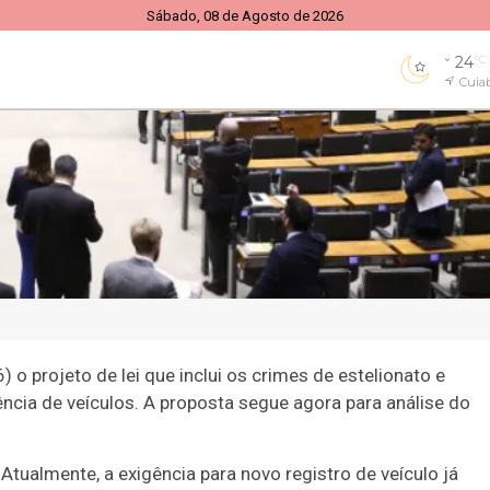
Sábado, 08 de Agosto de 2026
24
°C
Cuia
onal
Esportes
Entretenimento
Economia
Edu
a
Saúde
Economia
Economia
Economia
Econom
 regra que exige 
o projeto de lei que inclui os crimes de estelionato e
rência de veículos. A proposta segue agora para análise do
rição para transfer
 Atualmente, a exigência para novo registro de veículo já