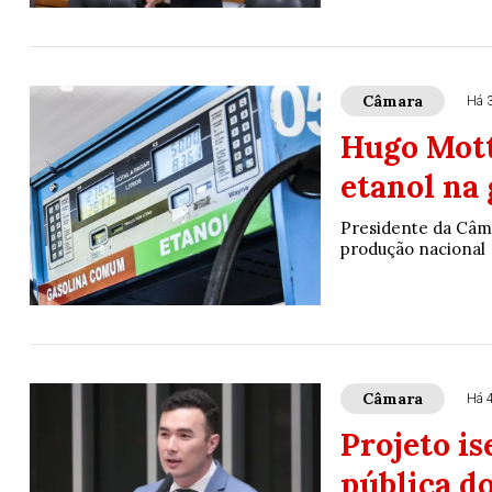
Câmara
Há 
Hugo Mott
etanol na 
Presidente da Câma
produção nacional
Câmara
Há 
Projeto is
pública d