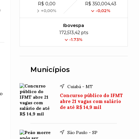
R$ 0,00
R$ 350,004,43
m
+0,00%
-0,02%
Ibovespa
172,513,42 pts
-1.73%
Municípios
Cuiabá - MT
do
Concurso público do IFMT
abre 21 vagas com salário
de até R$ 14,9 mil
São Paulo - SP