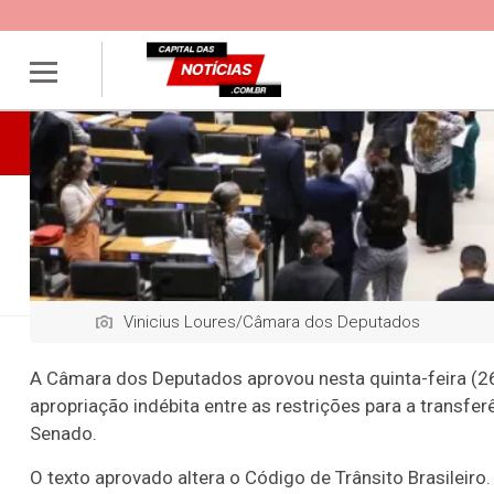
Polícia
Política
Brasil
Internaci
Ciclone Bomba
Justiça
Senado Federal
Justiça
Justiç
Vinicius Loures/Câmara dos Deputados
Câmara aprova
A Câmara dos Deputados aprovou nesta quinta-feira (26) 
apropriação indébita entre as restrições para a transfe
Senado.
ausência de rest
O texto aprovado altera o Código de Trânsito Brasileiro.