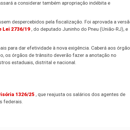
ssará a considerar também apropriação indébita e
acompanhe
ssem despercebidos pela fiscalização. Foi aprovada a vers
eira (26) o projeto de lei que inclui os crimes de estelion
e Lei 2736/19
, do deputado Juninho do Pneu (União-RJ), e
is para dar efetividade à nova exigência. Caberá aos órgã
sso, os órgãos de trânsito deverão fazer a anotação no
ros estaduais, distrital e nacional.
isória 1326/25
, que reajusta os salários dos agentes de
s federais.