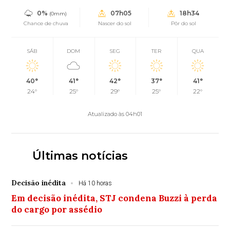
0%
07h05
18h34
(0mm)
Chance de chuva
Nascer do sol
Pôr do sol
SÁB
DOM
SEG
TER
QUA
40°
41°
42°
37°
41°
24°
25°
29°
25°
22°
Atualizado às 04h01
Últimas notícias
Decisão inédita
Há 10 horas
Em decisão inédita, STJ condena Buzzi à perda
do cargo por assédio