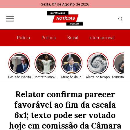
Sexta, 07 de Agosto de 2026
Polícia
Política
Brasil
Internacional
E
Decisão inédita
Contrato renovado
Atuação da PF
Alerta no tempo
Ministro do
Relator confirma parecer
favorável ao fim da escala
6x1; texto pode ser votado
hoje em comissão da Câmara