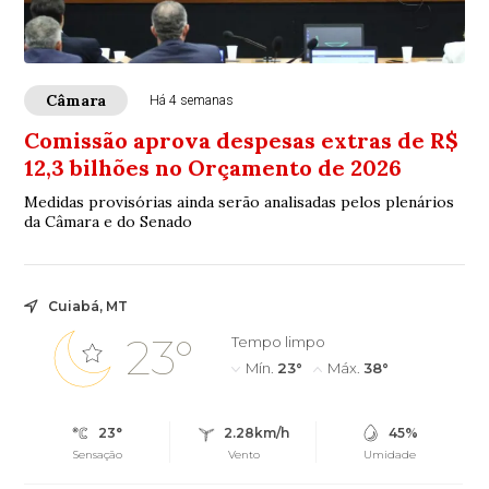
Câmara
Há 4 semanas
Comissão aprova despesas extras de R$
12,3 bilhões no Orçamento de 2026
Medidas provisórias ainda serão analisadas pelos plenários
da Câmara e do Senado
Cuiabá, MT
23°
Tempo limpo
Mín.
23°
Máx.
38°
23°
2.28km/h
45%
Sensação
Vento
Umidade