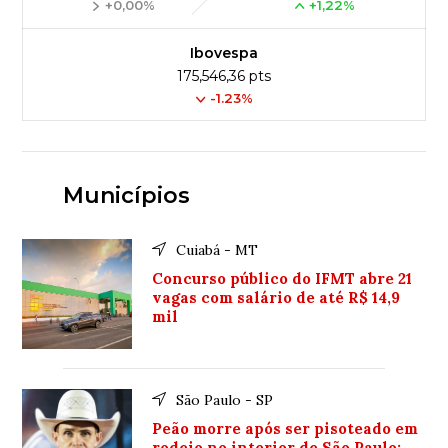
+0,00%
+1,22%
Ibovespa
175,546,36 pts
-1.23%
Municípios
Cuiabá - MT
Concurso público do IFMT abre 21
vagas com salário de até R$ 14,9
mil
São Paulo - SP
Peão morre após ser pisoteado em
rodeio no interior de São Paulo;