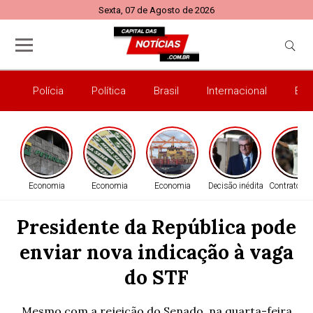
Sexta, 07 de Agosto de 2026
Polícia
Política
Brasil
Internacional
Esp
Economia
Economia
Economia
Decisão inédita
Contrato re
Presidente da República pode
enviar nova indicação à vaga
do STF
Mesmo com a rejeição do Senado, na quarta-feira