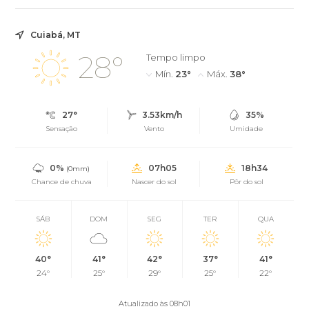
Cuiabá, MT
28°
Tempo limpo
Mín.
23°
Máx.
38°
27°
3.53km/h
35%
Sensação
Vento
Umidade
0%
07h05
18h34
(0mm)
Chance de chuva
Nascer do sol
Pôr do sol
SÁB
DOM
SEG
TER
QUA
40°
41°
42°
37°
41°
24°
25°
29°
25°
22°
Atualizado às 08h01