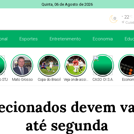
Quinta, 06 de Agosto de 2026
22
°C
Cuia
onal
Esportes
Entretenimento
Economia
Edu
o STJ
Mato Grosso
Copa do Brasil
Veja onde assistir
CASO OI S.A.
Econom
lecionados devem v
até segunda