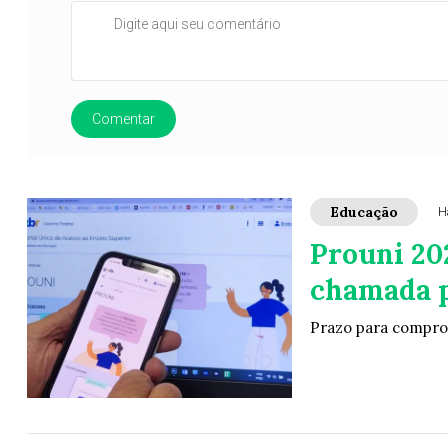
Comentar
Educação
H
Prouni 20
chamada p
Prazo para comprova