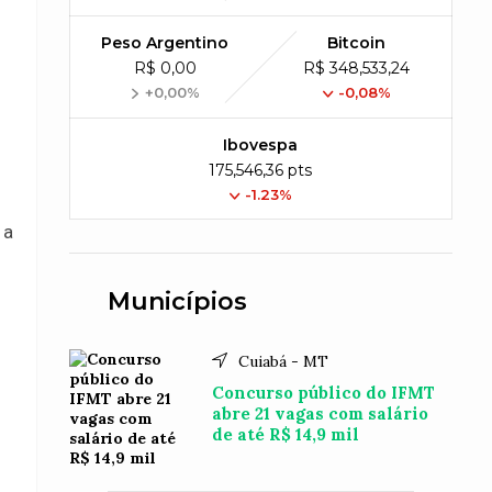
Peso Argentino
Bitcoin
R$ 0,00
R$ 348,533,24
+0,00%
-0,08%
Ibovespa
175,546,36 pts
-1.23%
 a
Municípios
Cuiabá - MT
Concurso público do IFMT
abre 21 vagas com salário
de até R$ 14,9 mil