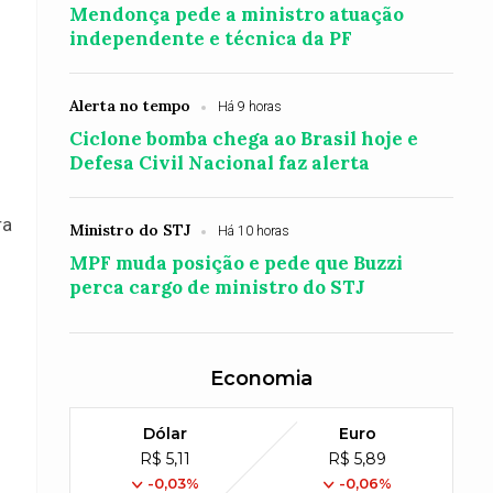
Mendonça pede a ministro atuação
independente e técnica da PF
Alerta no tempo
Há 9 horas
Ciclone bomba chega ao Brasil hoje e
Defesa Civil Nacional faz alerta
ra
Ministro do STJ
Há 10 horas
MPF muda posição e pede que Buzzi
perca cargo de ministro do STJ
Economia
Dólar
Euro
R$ 5,11
R$ 5,89
-0,03%
-0,06%