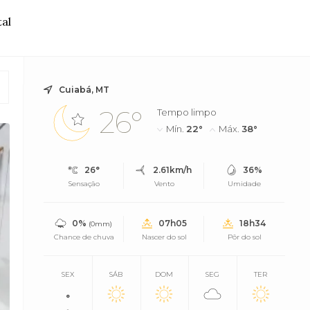
al
Cuiabá, MT
26°
Tempo limpo
Mín.
22°
Máx.
38°
26°
2.61km/h
36%
Sensação
Vento
Umidade
0%
07h05
18h34
(0mm)
Chance de chuva
Nascer do sol
Pôr do sol
SEX
SÁB
DOM
SEG
TER
°