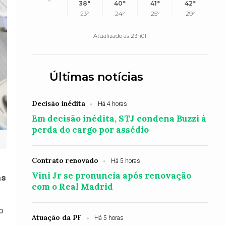
°
38°
40°
41°
42°
23°
24°
25°
29°
Atualizado às 23h01
Últimas notícias
Decisão inédita
Há 4 horas
Em decisão inédita, STJ condena Buzzi à
perda do cargo por assédio
Contrato renovado
Há 5 horas
Vini Jr se pronuncia após renovação
as
com o Real Madrid
o
Atuação da PF
Há 5 horas