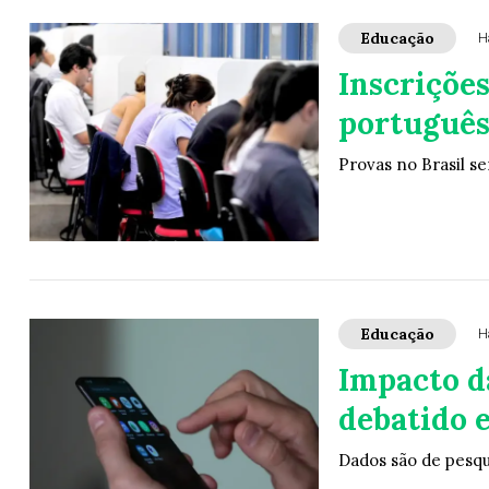
Educação
H
Inscriçõe
português
Provas no Brasil s
Educação
H
Impacto da
debatido 
Dados são de pesqu