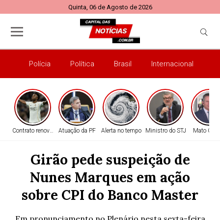
Quinta, 06 de Agosto de 2026
Polícia
Política
Brasil
Internacional
E
Contrato renovado
Atuação da PF
Alerta no tempo
Ministro do STJ
Mato Gro
Girão pede suspeição de
Nunes Marques em ação
sobre CPI do Banco Master
Em pronunciamento no Plenário nesta sexta-feira