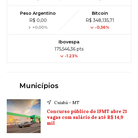
Peso Argentino
Bitcoin
R$ 0,00
R$ 348,135,71
+0,00%
-0,36%
Ibovespa
175,546,36 pts
-1.23%
Municípios
Cuiabá - MT
Concurso público do IFMT abre 21
vagas com salário de até R$ 14,9
mil