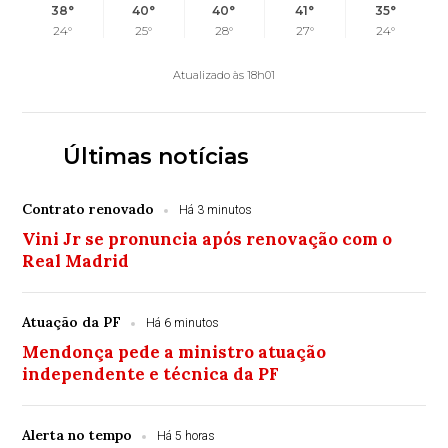
38°
40°
40°
41°
35°
24°
25°
28°
27°
24°
Atualizado às 18h01
Últimas notícias
Contrato renovado
Há 3 minutos
Vini Jr se pronuncia após renovação com o
Real Madrid
Atuação da PF
Há 6 minutos
Mendonça pede a ministro atuação
independente e técnica da PF
Alerta no tempo
Há 5 horas