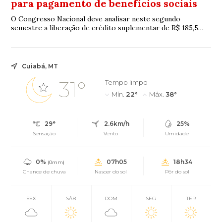
para pagamento de benefícios sociais
O Congresso Nacional deve analisar neste segundo
semestre a liberação de crédito suplementar de R$ 185,5
bilhões ao Orçamento da Seguridade Social ...
Cuiabá, MT
31°
Tempo limpo
Mín.
22°
Máx.
38°
29°
2.6km/h
25%
Sensação
Vento
Umidade
0%
07h05
18h34
(0mm)
Chance de chuva
Nascer do sol
Pôr do sol
SEX
SÁB
DOM
SEG
TER