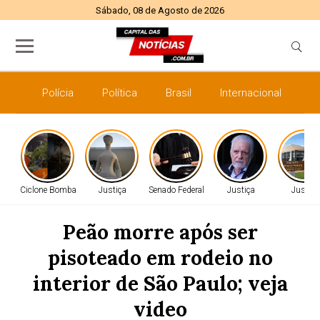
Sábado, 08 de Agosto de 2026
Polícia
Política
Brasil
Internacional
E
Ciclone Bomba
Justiça
Senado Federal
Justiça
Justiça
Peão morre após ser
pisoteado em rodeio no
interior de São Paulo; veja
video