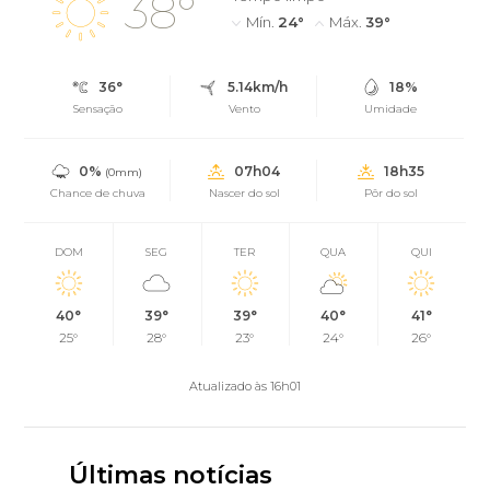
38°
Mín.
24°
Máx.
39°
36°
5.14km/h
18%
Sensação
Vento
Umidade
0%
07h04
18h35
(0mm)
Chance de chuva
Nascer do sol
Pôr do sol
DOM
SEG
TER
QUA
QUI
40°
39°
39°
40°
41°
25°
28°
23°
24°
26°
Atualizado às 16h01
Últimas notícias