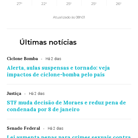
27°
22°
25°
25°
26°
Atualizado às 08h01
Últimas notícias
Ciclone Bomba
Há 2 dias
Alerta, aulas suspensas e tornado: veja
impactos de ciclone-bomba pelo país
Justiça
Há 2 dias
STF muda decisão de Moraes e reduz pena de
condenada por 8 de janeiro
Senado Federal
Há 2 dias
Lei aumenta penas para crimes sexuais contra