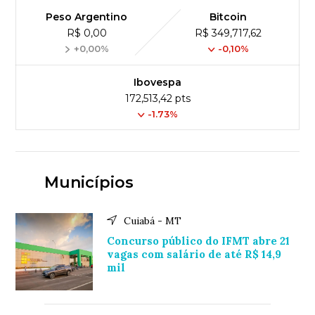
Peso Argentino
Bitcoin
R$ 0,00
R$ 349,717,62
+0,00%
-0,10%
Ibovespa
172,513,42 pts
-1.73%
Municípios
Cuiabá - MT
Concurso público do IFMT abre 21
vagas com salário de até R$ 14,9
mil