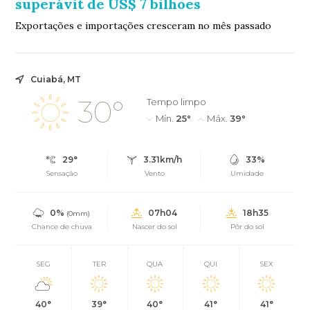
superávit de US$ 7 bilhões
Exportações e importações cresceram no mês passado
Cuiabá, MT
30°
Tempo limpo
Mín.
25°
Máx.
39°
29°
3.31km/h
33%
Sensação
Vento
Umidade
0%
07h04
18h35
(0mm)
Chance de chuva
Nascer do sol
Pôr do sol
SEG
TER
QUA
QUI
SEX
40°
39°
40°
41°
41°