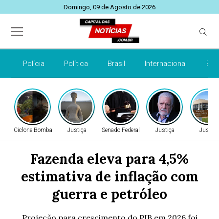
Domingo, 09 de Agosto de 2026
Polícia
Política
Brasil
Internacional
Esp
Ciclone Bomba
Justiça
Senado Federal
Justiça
Justiça
Fazenda eleva para 4,5%
estimativa de inflação com
guerra e petróleo
Projeção para crescimento do PIB em 2026 foi