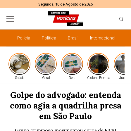
Segunda, 10 de Agosto de 2026
Polícia
Política
Brasil
Internacional
E
Saúde
Geral
Geral
Ciclone Bomba
Justiça
Golpe do advogado: entenda
como agia a quadrilha presa
em São Paulo
Grupo criminoso movimentou cerca de R$ 10