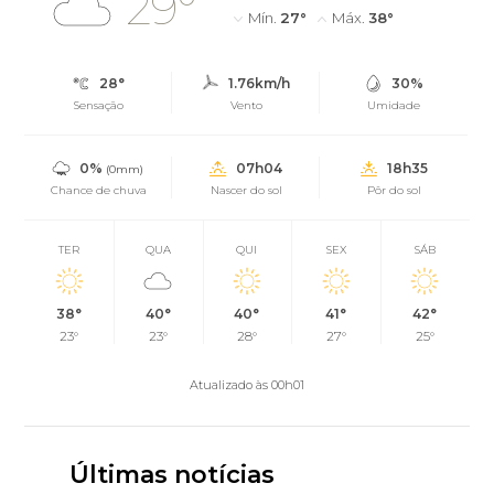
29°
Mín.
27°
Máx.
38°
28°
1.76km/h
30%
Sensação
Vento
Umidade
0%
07h04
18h35
(0mm)
Chance de chuva
Nascer do sol
Pôr do sol
TER
QUA
QUI
SEX
SÁB
38°
40°
40°
41°
42°
23°
23°
28°
27°
25°
Atualizado às 00h01
Últimas notícias