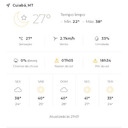
Cuiabá, MT
27°
Tempo limpo
Mín.
22°
Máx.
38°
27°
2.7km/h
33%
Sensação
Vento
Umidade
0%
07h05
18h34
(0mm)
Chance de chuva
Nascer do sol
Pôr do sol
SEX
SÁB
DOM
SEG
TER
38°
40°
40°
41°
35°
24°
25°
28°
27°
24°
Atualizado às 21h01