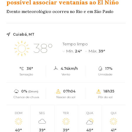
possível associar ventanias ao El Niño
Evento meteorológico ocorreu no Rio e em São Paulo
Cuiabá, MT
38°
Tempo limpo
Mín.
24°
Máx.
39°
36°
4.74km/h
17%
Sensação
Vento
Umidade
0%
07h04
18h35
(0mm)
Chance de chuva
Nascer do sol
Pôr do sol
DOM
SEG
TER
QUA
QUI
40°
39°
39°
40°
41°