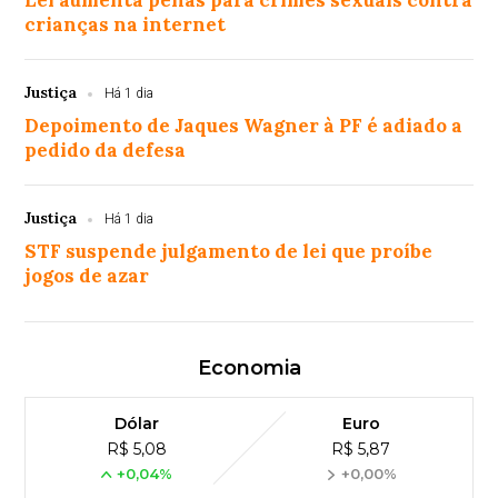
Lei aumenta penas para crimes sexuais contra
crianças na internet
Justiça
Há 1 dia
Depoimento de Jaques Wagner à PF é adiado a
pedido da defesa
Justiça
Há 1 dia
STF suspende julgamento de lei que proíbe
jogos de azar
Economia
Dólar
Euro
R$ 5,08
R$ 5,87
+0,04%
+0,00%