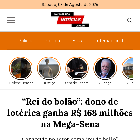
Sábado, 08 de Agosto de 2026
Polícia
Política
Brasil
Internacional
E
Ciclone Bomba
Justiça
Senado Federal
Justiça
Justiça
“Rei do bolão”: dono de
lotérica ganha R$ 168 milhões
na Mega-Sena
Conhecido no setor como “rei do bolão”,