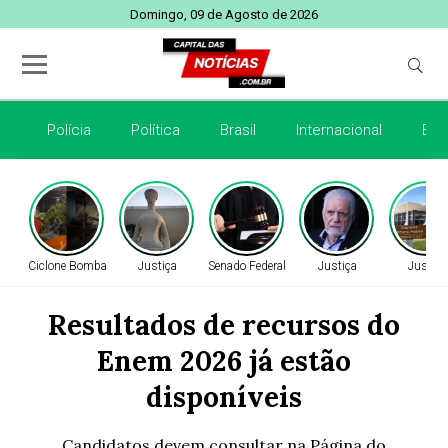
Domingo, 09 de Agosto de 2026
Polícia
Política
Brasil
Internacional
Esp
Ciclone Bomba
Justiça
Senado Federal
Justiça
Justiça
Resultados de recursos do
Enem 2026 já estão
disponíveis
Candidatos devem consultar na Página do