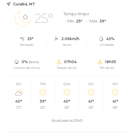
Cuiabá, MT
25°
Tempo limpo
Mín.
25°
Máx.
39°
25°
2.06km/h
43%
Sensação
Vento
Umidade
0%
07h04
18h35
(0mm)
Chance de chuva
Nascer do sol
Pôr do sol
SEG
TER
QUA
QUI
SEX
40°
39°
40°
41°
41°
27°
22°
25°
25°
26°
Atualizado às 03h01