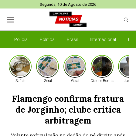
Segunda, 10 de Agosto de 2026
Polícia
Política
Brasil
Internacional
Esp
Saúde
Geral
Geral
Ciclone Bomba
Justiça
Flamengo confirma fratura
de Jorginho; clube critica
arbitragem
Volante sofreu lesão no dedão do pé direito após