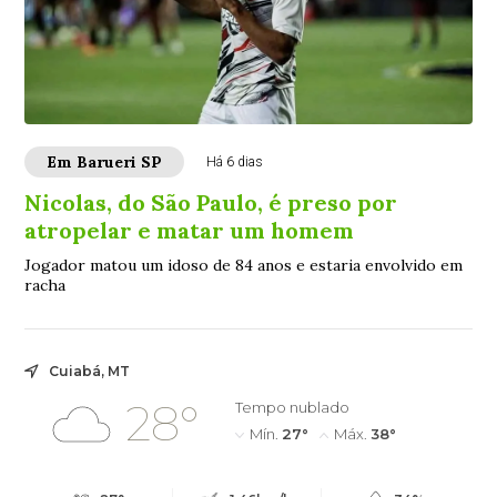
Em Barueri SP
Há 6 dias
Nicolas, do São Paulo, é preso por
atropelar e matar um homem
Jogador matou um idoso de 84 anos e estaria envolvido em
racha
Cuiabá, MT
28°
Tempo nublado
Mín.
27°
Máx.
38°