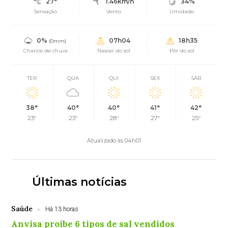
27°
1.46km/h
34%
Sensação
Vento
Umidade
0%
07h04
18h35
(0mm)
Chance de chuva
Nascer do sol
Pôr do sol
TER
QUA
QUI
SEX
SÁB
38°
40°
40°
41°
42°
23°
23°
28°
27°
25°
Atualizado às 04h01
Últimas notícias
Saúde
Há 13 horas
Anvisa proíbe 6 tipos de sal vendidos