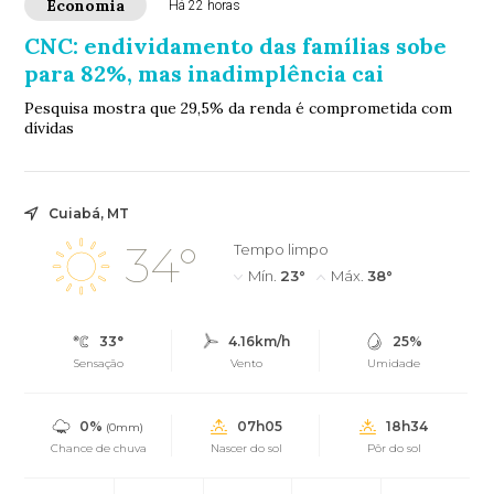
Economia
Há 22 horas
CNC: endividamento das famílias sobe
para 82%, mas inadimplência cai
Pesquisa mostra que 29,5% da renda é comprometida com
dívidas
Cuiabá, MT
34°
Tempo limpo
Mín.
23°
Máx.
38°
33°
4.16km/h
25%
Sensação
Vento
Umidade
0%
07h05
18h34
(0mm)
Chance de chuva
Nascer do sol
Pôr do sol