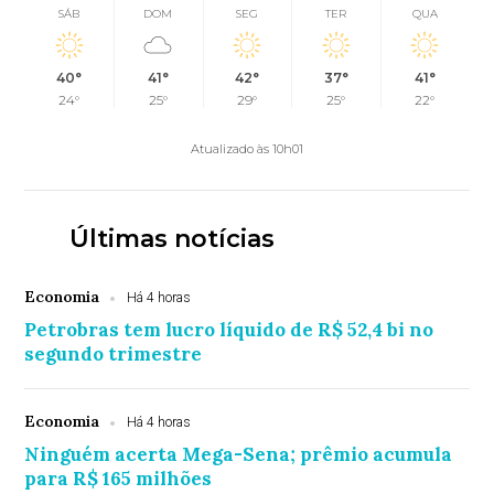
SÁB
DOM
SEG
TER
QUA
40°
41°
42°
37°
41°
24°
25°
29°
25°
22°
Atualizado às 10h01
Últimas notícias
Economia
Há 4 horas
Petrobras tem lucro líquido de R$ 52,4 bi no
segundo trimestre
Economia
Há 4 horas
Ninguém acerta Mega-Sena; prêmio acumula
para R$ 165 milhões