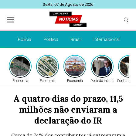
Sexta, 07 de Agosto de 2026
Polícia
Política
Brasil
Internacional
E
Economia
Economia
Economia
Decisão inédita
Contrato re
A quatro dias do prazo, 11,5
milhões não enviaram a
declaração do IR
Cerca de 74% dos contribuintes já entregaram a