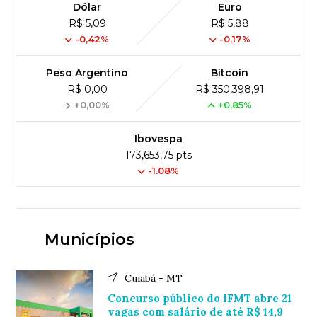
Dólar
Euro
R$ 5,09
R$ 5,88
-0,42%
-0,17%
Peso Argentino
Bitcoin
R$ 0,00
R$ 350,398,91
+0,00%
+0,85%
Ibovespa
173,653,75 pts
-1.08%
Municípios
Cuiabá - MT
Concurso público do IFMT abre 21
vagas com salário de até R$ 14,9