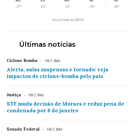
40°
39°
40°
41°
41°
27°
22°
25°
25°
26°
Atualizado às 09h01
Últimas notícias
Ciclone Bomba
Há 2 dias
Alerta, aulas suspensas e tornado: veja
impactos de ciclone-bomba pelo país
Justiça
Há 2 dias
STF muda decisão de Moraes e reduz pena de
condenada por 8 de janeiro
Senado Federal
Há 2 dias