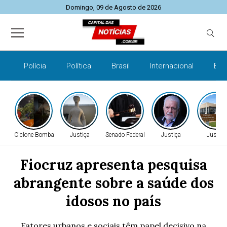
Domingo, 09 de Agosto de 2026
Polícia
Política
Brasil
Internacional
Esp
Ciclone Bomba
Justiça
Senado Federal
Justiça
Justiça
Fiocruz apresenta pesquisa
abrangente sobre a saúde dos
idosos no país
Fatores urbanos e sociais têm papel decisivo na