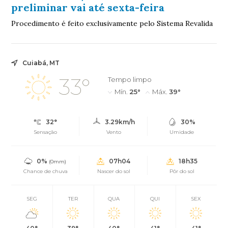
preliminar vai até sexta-feira
Procedimento é feito exclusivamente pelo Sistema Revalida
Cuiabá, MT
33°
Tempo limpo
Mín.
25°
Máx.
39°
32°
3.29km/h
30%
Sensação
Vento
Umidade
0%
07h04
18h35
(0mm)
Chance de chuva
Nascer do sol
Pôr do sol
SEG
TER
QUA
QUI
SEX