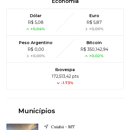
Economia
Dólar
Euro
R$ 5,08
R$ 5,87
+0,04%
+0,00%
Peso Argentino
Bitcoin
R$ 0,00
R$ 350,142,94
+0,00%
+0,02%
Ibovespa
172,513,42 pts
-1.73%
Municípios
Cuiabá - MT