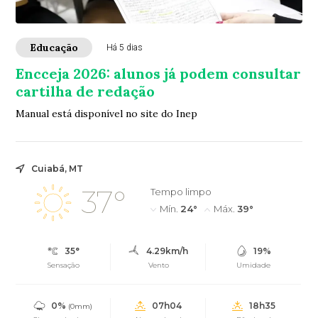
Educação
Há 5 dias
Encceja 2026: alunos já podem consultar
cartilha de redação
Manual está disponível no site do Inep
Cuiabá, MT
37°
Tempo limpo
Mín.
24°
Máx.
39°
35°
4.29km/h
19%
Sensação
Vento
Umidade
0%
07h04
18h35
(0mm)