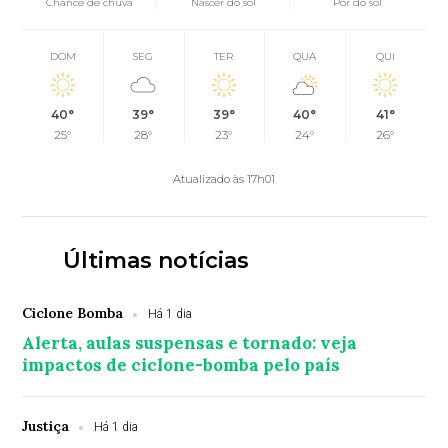
Chance de chuva
Nascer do sol
Pôr do sol
DOM
SEG
TER
QUA
QUI
40°
39°
39°
40°
41°
25°
28°
23°
24°
26°
Atualizado às 17h01
Últimas notícias
Ciclone Bomba
Há 1 dia
Alerta, aulas suspensas e tornado: veja
impactos de ciclone-bomba pelo país
Justiça
Há 1 dia