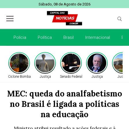
Sábado, 08 de Agosto de 2026
Polícia
Política
Brasil
Internacional
Esp
Ciclone Bomba
Justiça
Senado Federal
Justiça
Justiça
MEC: queda do analfabetismo
no Brasil é ligada a políticas
na educação
Ministro atribui resultado a ações federais e à