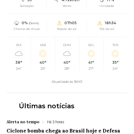
Sensação
Vento
Umidade
0%
07h05
18h34
(0mm)
Chance de chuva
Nascer do sol
Pôr do sol
SEX
SÁB
DOM
SEG
TER
38°
40°
40°
41°
35°
24°
25°
28°
27°
24°
Atualizado às 16h01
Últimas notícias
Alerta no tempo
Há 3 horas
Ciclone bomba chega ao Brasil hoje e Defesa