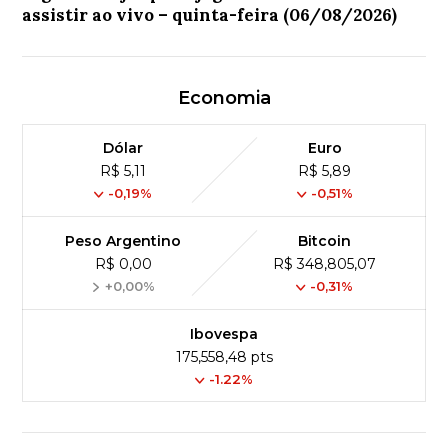
assistir ao vivo – quinta-feira (06/08/2026)
Economia
Dólar
Euro
R$ 5,11
R$ 5,89
-0,19%
-0,51%
Peso Argentino
Bitcoin
R$ 0,00
R$ 348,805,07
+0,00%
-0,31%
Ibovespa
175,558,48 pts
-1.22%