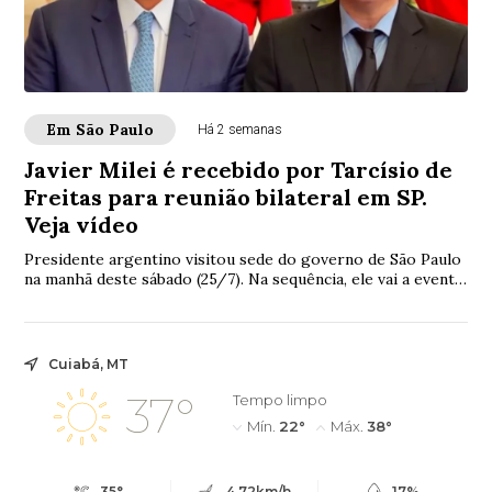
Em São Paulo
Há 2 semanas
Javier Milei é recebido por Tarcísio de
Freitas para reunião bilateral em SP.
Veja vídeo
Presidente argentino visitou sede do governo de São Paulo
na manhã deste sábado (25/7). Na sequência, ele vai a evento
com Flávio Bolsonaro
Cuiabá, MT
37°
Tempo limpo
Mín.
22°
Máx.
38°
35°
4.72km/h
17%