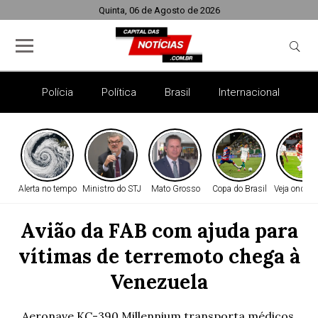
Quinta, 06 de Agosto de 2026
Polícia
Política
Brasil
Internacional
E
Alerta no tempo
Ministro do STJ
Mato Grosso
Copa do Brasil
Veja onde as
Avião da FAB com ajuda para
vítimas de terremoto chega à
Venezuela
Aeronave KC-390 Millennium transporta médicos,