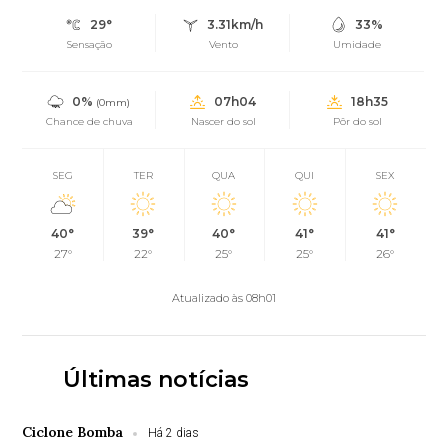
29°
3.31km/h
33%
Sensação
Vento
Umidade
0%
07h04
18h35
(0mm)
Chance de chuva
Nascer do sol
Pôr do sol
SEG
TER
QUA
QUI
SEX
40°
39°
40°
41°
41°
27°
22°
25°
25°
26°
Atualizado às 08h01
Últimas notícias
Ciclone Bomba
Há 2 dias