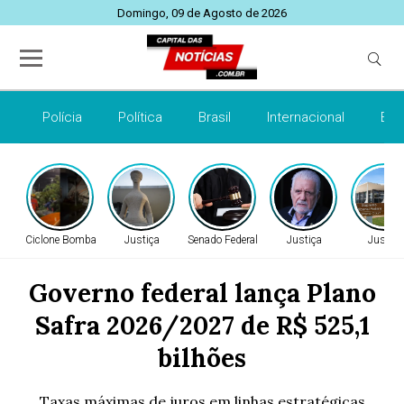
Domingo, 09 de Agosto de 2026
Polícia
Política
Brasil
Internacional
Esp
Ciclone Bomba
Justiça
Senado Federal
Justiça
Justiça
Governo federal lança Plano
Safra 2026/2027 de R$ 525,1
bilhões
Taxas máximas de juros em linhas estratégicas