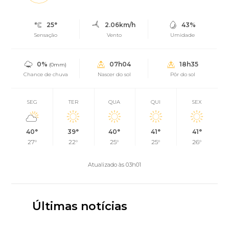
25°
2.06km/h
43%
Sensação
Vento
Umidade
0%
07h04
18h35
(0mm)
Chance de chuva
Nascer do sol
Pôr do sol
SEG
TER
QUA
QUI
SEX
40°
39°
40°
41°
41°
27°
22°
25°
25°
26°
Atualizado às 03h01
Últimas notícias