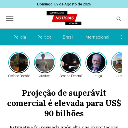
Domingo, 09 de Agosto de 2026
Polícia
Política
Brasil
Internacional
Esp
Ciclone Bomba
Justiça
Senado Federal
Justiça
Justiça
Projeção de superávit
comercial é elevada para US$
90 bilhões
Estimativa foi revisada após alta das exportações