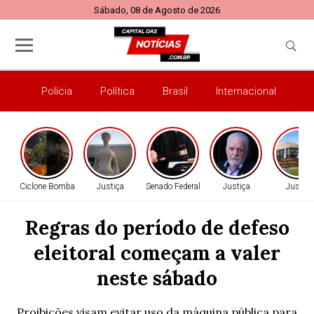
Sábado, 08 de Agosto de 2026
Polícia
Política
Brasil
Internacional
E
Ciclone Bomba
Justiça
Senado Federal
Justiça
Justiça
Regras do período de defeso
eleitoral começam a valer
neste sábado
Proibições visam evitar uso da máquina pública para