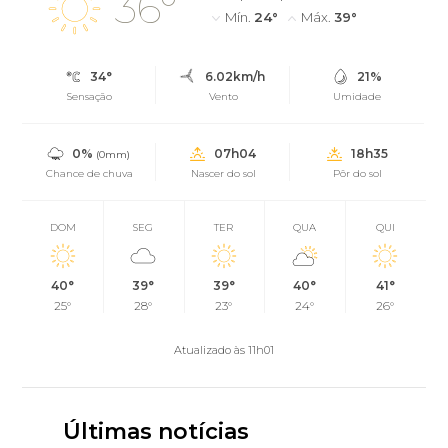
36°
Mín.
24°
Máx.
39°
34°
6.02km/h
21%
Sensação
Vento
Umidade
0%
07h04
18h35
(0mm)
Chance de chuva
Nascer do sol
Pôr do sol
DOM
SEG
TER
QUA
QUI
40°
39°
39°
40°
41°
25°
28°
23°
24°
26°
Atualizado às 11h01
Últimas notícias