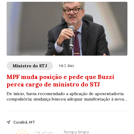
Ministro do STJ
Há 2 dias
MPF muda posição e pede que Buzzi
perca cargo de ministro do STJ
De início, havia recomendado a aplicação de aposentadoria
compulsória; mudança buscou adequar manifestação à nova
resolução do CNJ
Cuiabá, MT
Tempo limpo