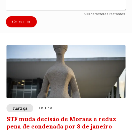
500
caracteres restantes.
Comentar
Justiça
Há 1 dia
STF muda decisão de Moraes e reduz
pena de condenada por 8 de janeiro