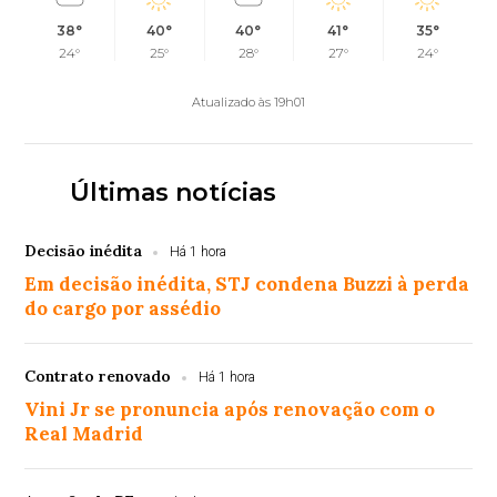
38°
40°
40°
41°
35°
24°
25°
28°
27°
24°
Atualizado às 19h01
Últimas notícias
Decisão inédita
Há 1 hora
Em decisão inédita, STJ condena Buzzi à perda
do cargo por assédio
Contrato renovado
Há 1 hora
Vini Jr se pronuncia após renovação com o
Real Madrid