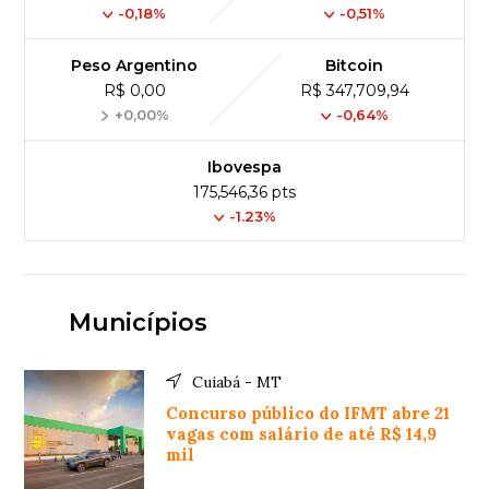
-0,18%
-0,51%
Peso Argentino
Bitcoin
R$ 0,00
R$ 347,709,94
+0,00%
-0,64%
Ibovespa
175,546,36 pts
-1.23%
Municípios
Cuiabá - MT
Concurso público do IFMT abre 21
vagas com salário de até R$ 14,9
mil