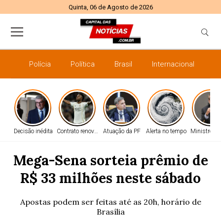
Quinta, 06 de Agosto de 2026
Polícia
Política
Brasil
Internacional
E
Decisão inédita
Contrato renovado
Atuação da PF
Alerta no tempo
Ministro do
Mega-Sena sorteia prêmio de
R$ 33 milhões neste sábado
Apostas podem ser feitas até as 20h, horário de
Brasília