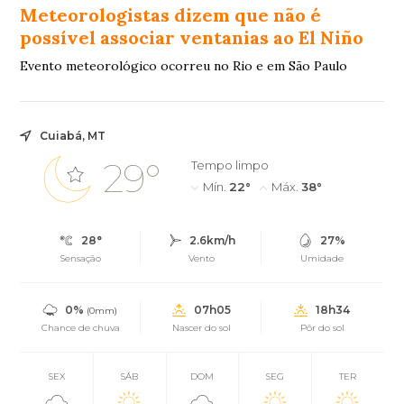
Meteorologistas dizem que não é
possível associar ventanias ao El Niño
Evento meteorológico ocorreu no Rio e em São Paulo
Cuiabá, MT
29°
Tempo limpo
Mín.
22°
Máx.
38°
28°
2.6km/h
27%
Sensação
Vento
Umidade
0%
07h05
18h34
(0mm)
Chance de chuva
Nascer do sol
Pôr do sol
SEX
SÁB
DOM
SEG
TER