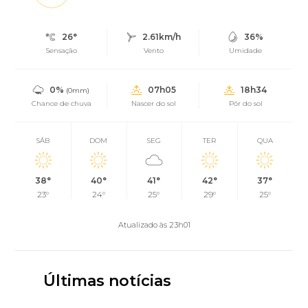
26°
2.61km/h
36%
Sensação
Vento
Umidade
0%
07h05
18h34
(0mm)
Chance de chuva
Nascer do sol
Pôr do sol
SÁB
DOM
SEG
TER
QUA
38°
40°
41°
42°
37°
23°
24°
25°
29°
25°
Atualizado às 23h01
Últimas notícias