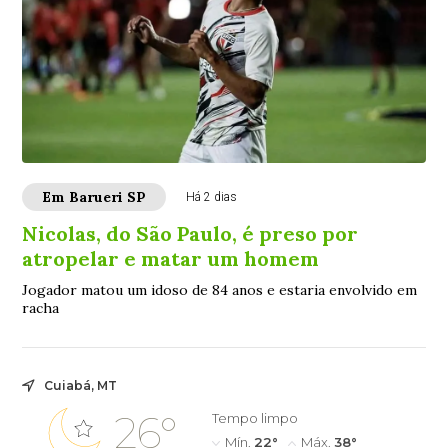
Em Barueri SP
Há 2 dias
Nicolas, do São Paulo, é preso por
atropelar e matar um homem
Jogador matou um idoso de 84 anos e estaria envolvido em
racha
Cuiabá, MT
26°
Tempo limpo
Mín.
22°
Máx.
38°