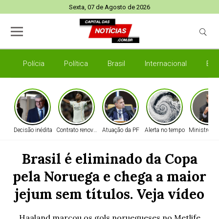
Sexta, 07 de Agosto de 2026
Polícia
Política
Brasil
Internacional
Esp
Decisão inédita
Contrato renovado
Atuação da PF
Alerta no tempo
Ministro do
Brasil é eliminado da Copa
pela Noruega e chega a maior
jejum sem títulos. Veja vídeo
Haaland marcou os gols noruegueses no Metlife