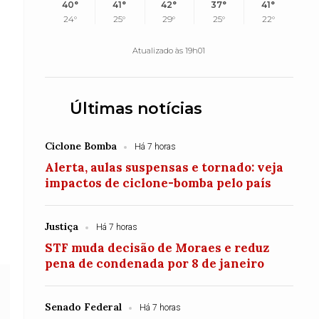
40°
41°
42°
37°
41°
24°
25°
29°
25°
22°
Atualizado às 19h01
Últimas notícias
Ciclone Bomba
Há 7 horas
Alerta, aulas suspensas e tornado: veja
impactos de ciclone-bomba pelo país
Justiça
Há 7 horas
STF muda decisão de Moraes e reduz
pena de condenada por 8 de janeiro
Senado Federal
Há 7 horas