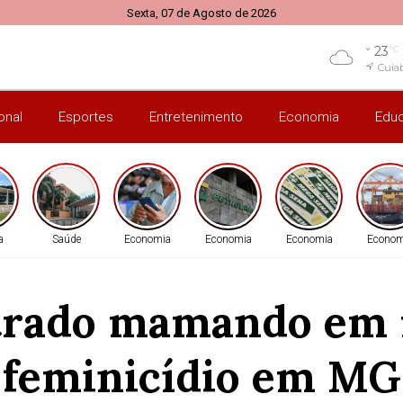
Sexta, 07 de Agosto de 2026
23
°C
Cuia
onal
Esportes
Entretenimento
Economia
Edu
a
Saúde
Economia
Economia
Economia
Econom
trado mamando em 
feminicídio em MG