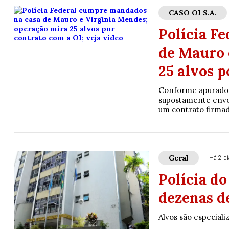
CASO OI S.A.
Polícia F
de Mauro 
25 alvos p
Conforme apurado p
supostamente envo
um contrato firmad
Geral
Há 2 d
Polícia do
dezenas d
Alvos são especiali