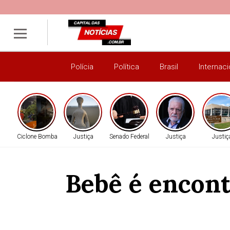
Polícia
Política
Brasil
Internaci
Ciclone Bomba
Justiça
Senado Federal
Justiça
Justiç
Bebê é encon