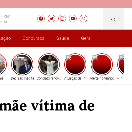
38
°C
bá, MT
cação
Concursos
Saúde
Geral
ia
Decisão inédita
Contrato renovado
Atuação da PF
Alerta no tempo
Ministro 
mãe vítima de