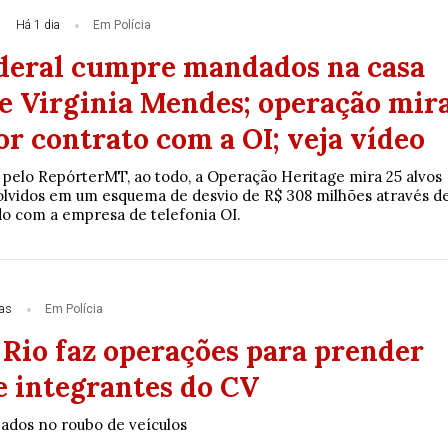
Há 1 dia
Em Polícia
ederal cumpre mandados na casa
e Virginia Mendes; operação mir
or contrato com a OI; veja vídeo
elo RepórterMT, ao todo, a Operação Heritage mira 25 alvos
lvidos em um esquema de desvio de R$ 308 milhões através d
o com a empresa de telefonia OI.
ias
Em Polícia
 Rio faz operações para prender
e integrantes do CV
zados no roubo de veículos