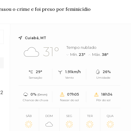
sou o crime e foi preso por feminicídio
Cuiabá, MT
31°
Tempo nublado
Mín.
23°
Máx.
38°
29°
1.91km/h
26%
Sensação
Vento
Umidade
 2
0%
07h05
18h34
(0mm)
Chance de chuva
Nascer do sol
Pôr do sol
SÁB
DOM
SEG
TER
QUA