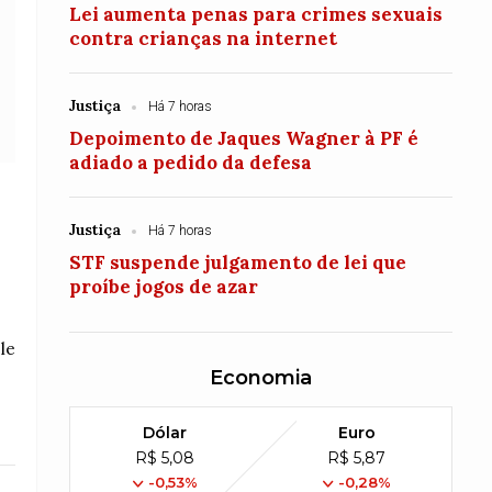
Lei aumenta penas para crimes sexuais
contra crianças na internet
Justiça
Há 7 horas
Depoimento de Jaques Wagner à PF é
adiado a pedido da defesa
Justiça
Há 7 horas
STF suspende julgamento de lei que
proíbe jogos de azar
le
Economia
Dólar
Euro
R$ 5,08
R$ 5,87
-0,53%
-0,28%