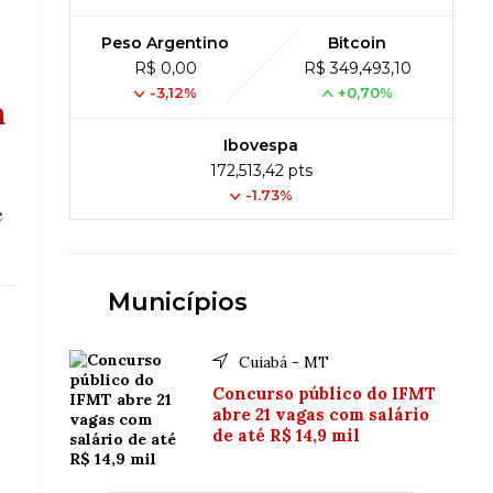
Peso Argentino
Bitcoin
R$ 0,00
R$ 349,493,10
-3,12%
+0,70%
a
Ibovespa
172,513,42 pts
-1.73%
e
Municípios
Cuiabá - MT
Concurso público do IFMT
abre 21 vagas com salário
de até R$ 14,9 mil