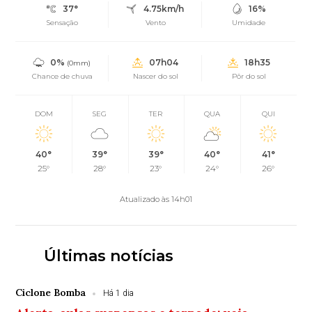
37°
4.75km/h
16%
Sensação
Vento
Umidade
0%
07h04
18h35
(0mm)
Chance de chuva
Nascer do sol
Pôr do sol
DOM
SEG
TER
QUA
QUI
40°
39°
39°
40°
41°
25°
28°
23°
24°
26°
Atualizado às 14h01
Últimas notícias
Ciclone Bomba
Há 1 dia