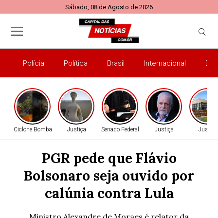
Sábado, 08 de Agosto de 2026
Polícia
Política
Brasil
Internacional
Esp
Ciclone Bomba
Justiça
Senado Federal
Justiça
Justiça
PGR pede que Flávio
Bolsonaro seja ouvido por
calúnia contra Lula
Ministro Alexandre de Moraes é relator da