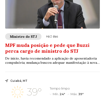
Ministro do STJ
Há 2 dias
MPF muda posição e pede que Buzzi
perca cargo de ministro do STJ
De início, havia recomendado a aplicação de aposentadoria
compulsória; mudança buscou adequar manifestação à nova
resolução do CNJ
Cuiabá, MT
39°
Tempo limpo
Mín.
24°
Máx.
39°