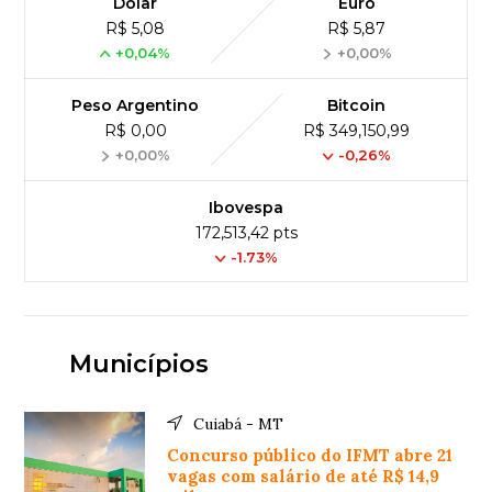
Dólar
Euro
R$ 5,08
R$ 5,87
+0,04%
+0,00%
Peso Argentino
Bitcoin
R$ 0,00
R$ 349,150,99
+0,00%
-0,26%
Ibovespa
172,513,42 pts
-1.73%
Municípios
Cuiabá - MT
Concurso público do IFMT abre 21
vagas com salário de até R$ 14,9