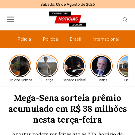
Sábado, 08 de Agosto de 2026
Polícia
Política
Brasil
Internacional
E
Ciclone Bomba
Justiça
Senado Federal
Justiça
Justiça
Mega-Sena sorteia prêmio
acumulado em R$ 38 milhões
nesta terça-feira
Apostas podem ser feitas até as 20h, horário de