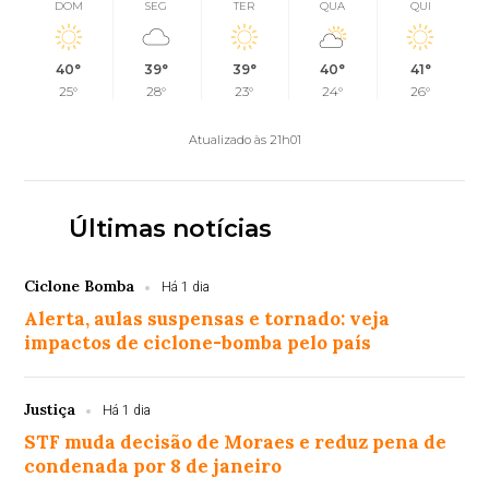
DOM
SEG
TER
QUA
QUI
40°
39°
39°
40°
41°
25°
28°
23°
24°
26°
Atualizado às 21h01
Últimas notícias
Ciclone Bomba
Há 1 dia
Alerta, aulas suspensas e tornado: veja
impactos de ciclone-bomba pelo país
Justiça
Há 1 dia
STF muda decisão de Moraes e reduz pena de
condenada por 8 de janeiro