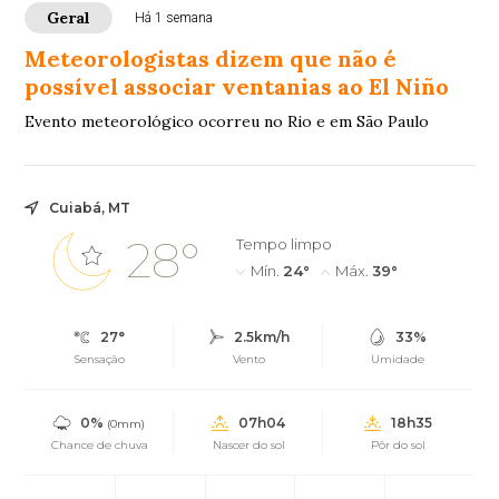
Geral
Há 1 semana
Meteorologistas dizem que não é
possível associar ventanias ao El Niño
Evento meteorológico ocorreu no Rio e em São Paulo
Cuiabá, MT
28°
Tempo limpo
Mín.
24°
Máx.
39°
27°
2.5km/h
33%
Sensação
Vento
Umidade
0%
07h04
18h35
(0mm)
Chance de chuva
Nascer do sol
Pôr do sol