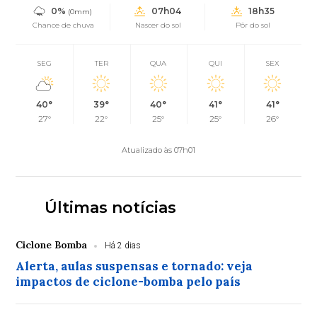
0%
07h04
18h35
(0mm)
Chance de chuva
Nascer do sol
Pôr do sol
SEG
TER
QUA
QUI
SEX
40°
39°
40°
41°
41°
27°
22°
25°
25°
26°
Atualizado às 07h01
Últimas notícias
Ciclone Bomba
Há 2 dias
Alerta, aulas suspensas e tornado: veja
impactos de ciclone-bomba pelo país