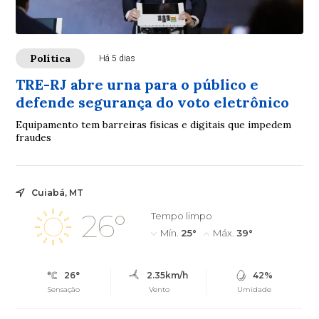
Política
Há 5 dias
TRE-RJ abre urna para o público e
defende segurança do voto eletrônico
Equipamento tem barreiras físicas e digitais que impedem
fraudes
Cuiabá, MT
26°
Tempo limpo
Mín.
25°
Máx.
39°
26°
2.35km/h
42%
Sensação
Vento
Umidade