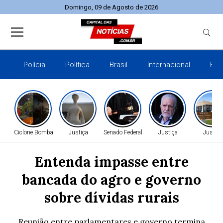
Domingo, 09 de Agosto de 2026
Polícia
Política
Brasil
Internacional
Esp
Ciclone Bomba
Justiça
Senado Federal
Justiça
Justiça
Entenda impasse entre
bancada do agro e governo
sobre dívidas rurais
Reunião entre parlamentares e governo termina