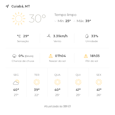
Cuiabá, MT
30°
Tempo limpo
Mín.
25°
Máx.
39°
29°
3.31km/h
33%
Sensação
Vento
Umidade
0%
07h04
18h35
(0mm)
Chance de chuva
Nascer do sol
Pôr do sol
SEG
TER
QUA
QUI
SEX
40°
39°
40°
41°
41°
27°
22°
25°
25°
26°
Atualizado às 08h01