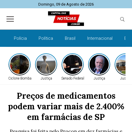
Domingo, 09 de Agosto de 2026
Polícia
Política
Brasil
Internacional
Esp
Ciclone Bomba
Justiça
Senado Federal
Justiça
Justiça
Preços de medicamentos
podem variar mais de 2.400%
em farmácias de SP
Pesquisa foi feita pelo Procon em dez farmácias e