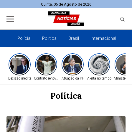
Quinta, 06 de Agosto de 2026
Polícia
Política
Brasil
Internacional
E
Decisão inédita
Contrato renovado
Atuação da PF
Alerta no tempo
Ministro do
Política