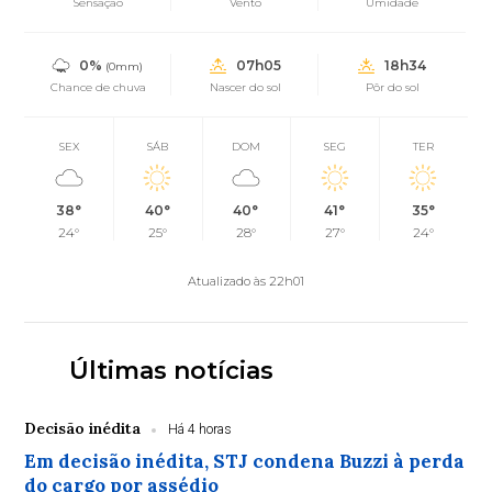
Sensação
Vento
Umidade
0%
07h05
18h34
(0mm)
Chance de chuva
Nascer do sol
Pôr do sol
SEX
SÁB
DOM
SEG
TER
38°
40°
40°
41°
35°
24°
25°
28°
27°
24°
Atualizado às 22h01
Últimas notícias
Decisão inédita
Há 4 horas
Em decisão inédita, STJ condena Buzzi à perda
do cargo por assédio