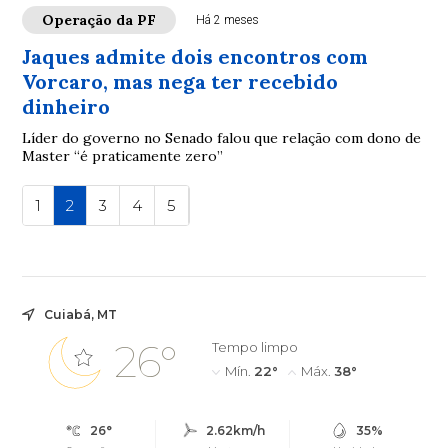
Operação da PF
Há 2 meses
Jaques admite dois encontros com
Vorcaro, mas nega ter recebido
dinheiro
Líder do governo no Senado falou que relação com dono de
Master “é praticamente zero”
1
2
3
4
5
Cuiabá, MT
26°
Tempo limpo
Mín.
22°
Máx.
38°
26°
2.62km/h
35%