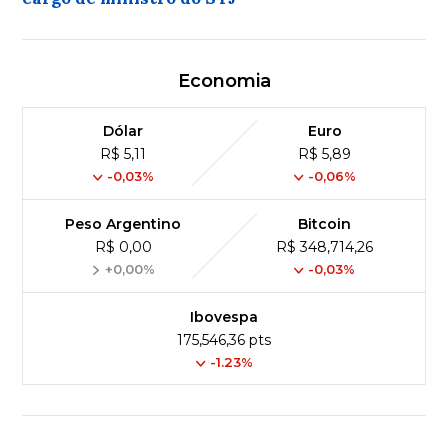
Economia
Dólar
Euro
R$ 5,11
R$ 5,89
-0,03%
-0,06%
Peso Argentino
Bitcoin
R$ 0,00
R$ 348,714,26
+0,00%
-0,03%
Ibovespa
175,546,36 pts
-1.23%