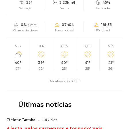
25°
2.23km/h
45%
Sensação
Vento
Umidade
0%
07h04
18h35
(0mm)
Chance de chuva
Nascer do sol
Pôr do sol
SEG
TER
QUA
QUI
SEX
40°
39°
40°
41°
41°
27°
22°
25°
25°
26°
Atualizado às 05h01
Últimas notícias
Ciclone Bomba
Há 2 dias
Alerta, aulas suspensas e tornado: veja