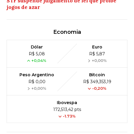
STF suspende julgamento de lei que proíbe
jogos de azar
Economia
Dólar
Euro
R$ 5,08
R$ 5,87
+0,04%
+0,00%
Peso Argentino
Bitcoin
R$ 0,00
R$ 349,353,19
+0,00%
-0,20%
Ibovespa
172,513,42 pts
-1.73%