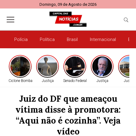
Domingo, 09 de Agosto de 2026
Polícia
Política
Brasil
Internacional
Esp
Ciclone Bomba
Justiça
Senado Federal
Justiça
Justiça
Juiz do DF que ameaçou
vítima disse à promotora:
“Aqui não é cozinha”. Veja
vídeo