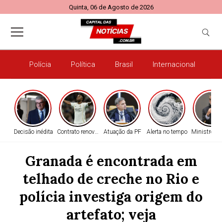
Quinta, 06 de Agosto de 2026
Polícia
Política
Brasil
Internacional
E
Decisão inédita
Contrato renovado
Atuação da PF
Alerta no tempo
Ministro do
Granada é encontrada em
telhado de creche no Rio e
polícia investiga origem do
artefato; veja