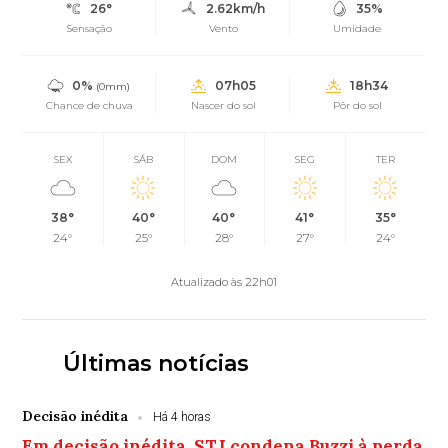
26°
2.62km/h
35%
Sensação
Vento
Umidade
0%
07h05
18h34
(0mm)
Chance de chuva
Nascer do sol
Pôr do sol
SEX
SÁB
DOM
SEG
TER
38°
40°
40°
41°
35°
24°
25°
28°
27°
24°
Atualizado às 22h01
Últimas notícias
Decisão inédita
Há 4 horas
Em decisão inédita, STJ condena Buzzi à perda