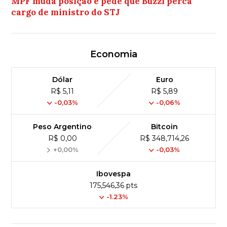
MPF muda posição e pede que Buzzi perca
cargo de ministro do STJ
Economia
Dólar
Euro
R$ 5,11
R$ 5,89
-0,03%
-0,06%
Peso Argentino
Bitcoin
R$ 0,00
R$ 348,714,26
+0,00%
-0,03%
Ibovespa
175,546,36 pts
-1.23%