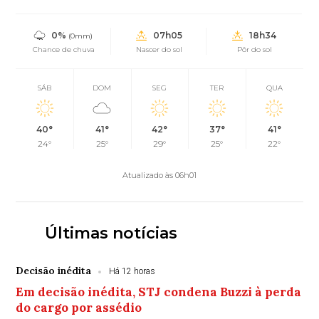
0%
07h05
18h34
(0mm)
Chance de chuva
Nascer do sol
Pôr do sol
SÁB
DOM
SEG
TER
QUA
40°
41°
42°
37°
41°
24°
25°
29°
25°
22°
Atualizado às 06h01
Últimas notícias
Decisão inédita
Há 12 horas
Em decisão inédita, STJ condena Buzzi à perda
do cargo por assédio