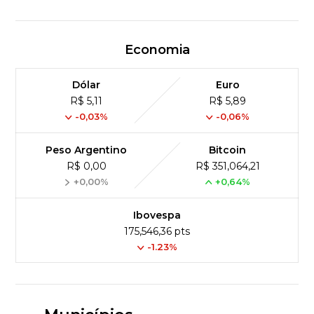
Economia
Dólar
Euro
R$ 5,11
R$ 5,89
-0,03%
-0,06%
Peso Argentino
Bitcoin
R$ 0,00
R$ 351,064,21
+0,00%
+0,64%
Ibovespa
175,546,36 pts
-1.23%