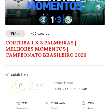
Vídeo
Há 2 semanas
CORITIBA 1 X 3 PALMEIRAS |
MELHORES MOMENTOS |
CAMPEONATO BRASILEIRO 2026
Cuiabá, MT
23°
Tempo limpo
Mín.
23°
Máx.
38°
23°
2.18km/h
47%
Sensação
Vento
Umidade