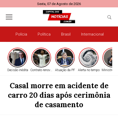
Sexta, 07 de Agosto de 2026
Polícia
Política
Brasil
Internacional
E
Decisão inédita
Contrato renovado
Atuação da PF
Alerta no tempo
Ministro do
Casal morre em acidente de
carro 20 dias após cerimônia
de casamento