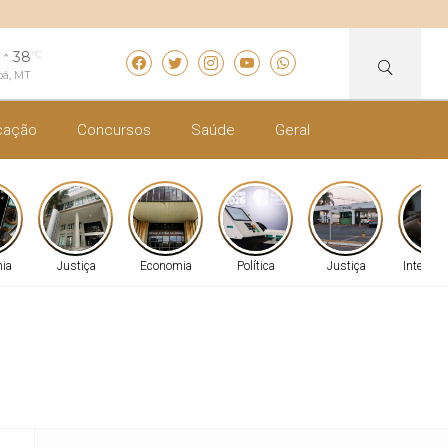
38
°C
bá, MT
cação
Concursos
Saúde
Geral
ia
Justiça
Economia
Política
Justiça
Internac