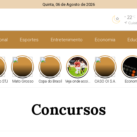
Quinta, 06 de Agosto de 2026
22
°C
Cuia
onal
Esportes
Entretenimento
Economia
Edu
o STJ
Mato Grosso
Copa do Brasil
Veja onde assistir
CASO OI S.A.
Econom
Concursos