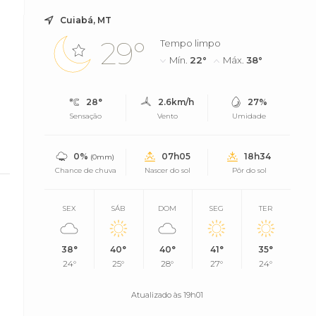
Cuiabá, MT
29°
Tempo limpo
Mín.
22°
Máx.
38°
28°
2.6km/h
27%
Sensação
Vento
Umidade
0%
07h05
18h34
(0mm)
Chance de chuva
Nascer do sol
Pôr do sol
SEX
SÁB
DOM
SEG
TER
38°
40°
40°
41°
35°
24°
25°
28°
27°
24°
Atualizado às 19h01