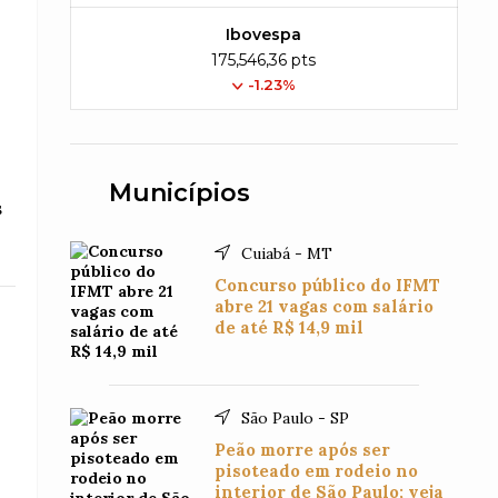
Ibovespa
175,546,36 pts
-1.23%
Municípios
s
Cuiabá - MT
Concurso público do IFMT
abre 21 vagas com salário
de até R$ 14,9 mil
São Paulo - SP
Peão morre após ser
pisoteado em rodeio no
interior de São Paulo; veja