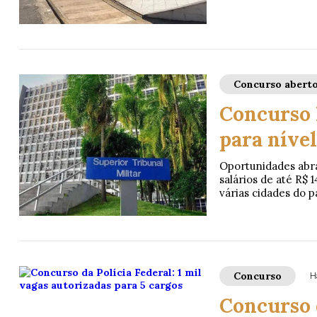
Concurso abert
Concurso 
para nível
Oportunidades abra
salários de até R$
várias cidades do p
Concurso
H
Concurso d