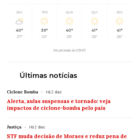
SEG
TER
QUA
QUI
SEX
40°
39°
40°
41°
41°
27°
22°
25°
25°
26°
Atualizado às 03h01
Últimas notícias
Ciclone Bomba
Há 2 dias
Alerta, aulas suspensas e tornado: veja
impactos de ciclone-bomba pelo país
Justiça
Há 2 dias
STF muda decisão de Moraes e reduz pena de