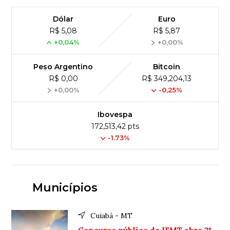
Dólar
Euro
R$ 5,08
R$ 5,87
+0,04%
+0,00%
Peso Argentino
Bitcoin
R$ 0,00
R$ 349,204,13
+0,00%
-0,25%
Ibovespa
172,513,42 pts
-1.73%
Municípios
Cuiabá - MT