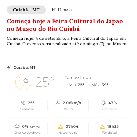
Cuiabá - MT
Há 11 meses
Começa hoje a Feira Cultural do Japão
no Museu do Rio Cuiabá
Começa hoje, 4 de setembro, a Feira Cultural do Japão em
Cuiabá. O evento será realizado até domingo (7), no Museu
do Rio, e promete movimentar o f...
Cuiabá, MT
25°
Tempo limpo
Mín.
25°
Máx.
39°
25°
2.06km/h
43%
Sensação
Vento
Umidade
0%
07h04
18h35
(0mm)
Chance de chuva
Nascer do sol
Pôr do sol