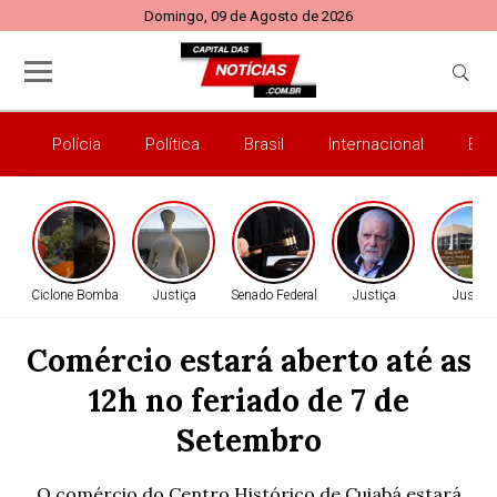
Domingo, 09 de Agosto de 2026
Polícia
Política
Brasil
Internacional
Esp
Ciclone Bomba
Justiça
Senado Federal
Justiça
Justiça
Comércio estará aberto até as
12h no feriado de 7 de
Setembro
O comércio do Centro Histórico de Cuiabá estará