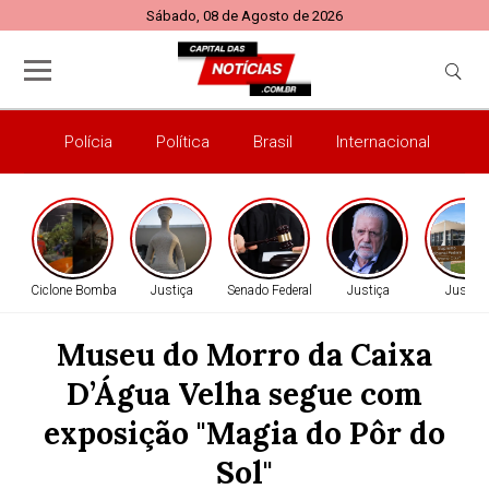
Sábado, 08 de Agosto de 2026
Polícia
Política
Brasil
Internacional
E
Ciclone Bomba
Justiça
Senado Federal
Justiça
Justiça
Museu do Morro da Caixa
D’Água Velha segue com
exposição "Magia do Pôr do
Sol"