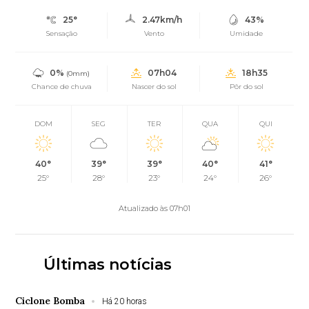
25°
2.47km/h
43%
Sensação
Vento
Umidade
0%
07h04
18h35
(0mm)
Chance de chuva
Nascer do sol
Pôr do sol
DOM
SEG
TER
QUA
QUI
40°
39°
39°
40°
41°
25°
28°
23°
24°
26°
Atualizado às 07h01
Últimas notícias
Ciclone Bomba
Há 20 horas