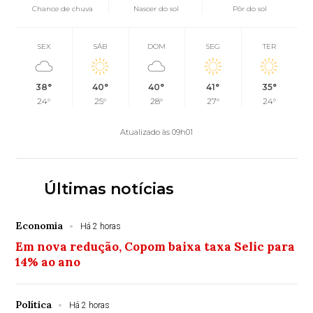
Chance de chuva
Nascer do sol
Pôr do sol
SEX
SÁB
DOM
SEG
TER
38°
40°
40°
41°
35°
24°
25°
28°
27°
24°
Atualizado às 09h01
Últimas notícias
Economia
Há 2 horas
Em nova redução, Copom baixa taxa Selic para
14% ao ano
Política
Há 2 horas