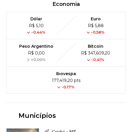
Economia
Dólar
Euro
R$ 5,10
R$ 5,88
-0,44%
-0,58%
Peso Argentino
Bitcoin
R$ 0,00
R$ 347,609,20
+0,00%
-0,41%
Ibovespa
177,419,20 pts
-0.17%
Municípios
Cuiabá - MT