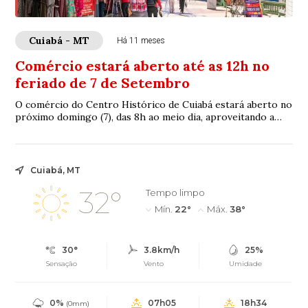
Cuiabá - MT
Há 11 meses
Comércio estará aberto até as 12h no
feriado de 7 de Setembro
O comércio do Centro Histórico de Cuiabá estará aberto no
próximo domingo (7), das 8h ao meio dia, aproveitando a
oportunidade do feriado e desfile...
Cuiabá, MT
32°
Tempo limpo
Mín.
22°
Máx.
38°
30°
3.8km/h
25%
Sensação
Vento
Umidade
0%
07h05
18h34
(0mm)