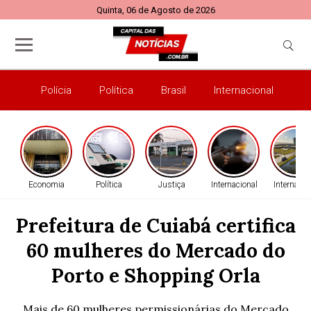
Quinta, 06 de Agosto de 2026
Polícia
Política
Brasil
Internacional
E
Economia
Política
Justiça
Internacional
Internacio
Prefeitura de Cuiabá certifica
60 mulheres do Mercado do
Porto e Shopping Orla
Mais de 60 mulheres permissionárias do Mercado