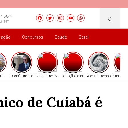
38
°C
bá, MT
cação
Concursos
Saúde
Geral
ia
Decisão inédita
Contrato renovado
Atuação da PF
Alerta no tempo
Ministro 
ico de Cuiabá é
m