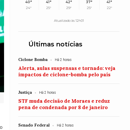
40°
41°
42°
37°
41°
24°
25°
29°
25°
22°
Atualizado às 12h01
Últimas notícias
Ciclone Bomba
Há 2 horas
Alerta, aulas suspensas e tornado: veja
impactos de ciclone-bomba pelo país
Justiça
Há 2 horas
STF muda decisão de Moraes e reduz
pena de condenada por 8 de janeiro
Senado Federal
Há 2 horas
no