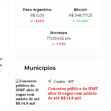
.
Peso Argentino
Bitcoin
R$ 0,00
R$ 348,717,25
-3,12%
+0,49%
Ibovespa
172,504,52 pts
-1.73%
 e
de
Municípios
o
Cuiabá - MT
Concurso público do IFMT
abre 21 vagas com salário
de até R$ 14,9 mil