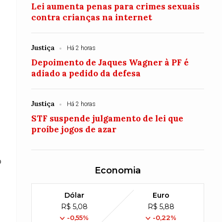
Lei aumenta penas para crimes sexuais
contra crianças na internet
Justiça
Há 2 horas
Depoimento de Jaques Wagner à PF é
adiado a pedido da defesa
Justiça
Há 2 horas
STF suspende julgamento de lei que
proíbe jogos de azar
o
Economia
Dólar
Euro
R$ 5,08
R$ 5,88
-0,55%
-0,22%