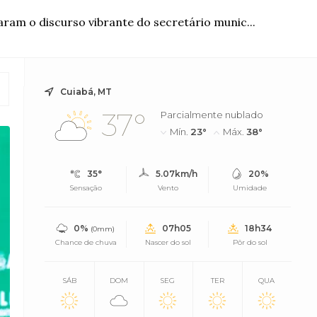
aram o discurso vibrante do secretário munic...
Cuiabá, MT
37°
Parcialmente nublado
Mín.
23°
Máx.
38°
35°
5.07km/h
20%
Sensação
Vento
Umidade
0%
07h05
18h34
(0mm)
Chance de chuva
Nascer do sol
Pôr do sol
SÁB
DOM
SEG
TER
QUA