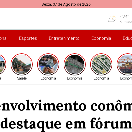
Sexta, 07 de Agosto de 2026
23
°C
Cuia
onal
Esportes
Entretenimento
Economia
Edu
a
Saúde
Economia
Economia
Economia
Econom
nvolvimento conôm
destaque em fóru