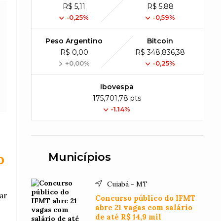
R$ 5,11
R$ 5,88
-0,25%
-0,59%
Peso Argentino
Bitcoin
R$ 0,00
R$ 348,836,38
+0,00%
-0,25%
Ibovespa
175,701,78 pts
-1.14%
Municípios
o
Cuiabá - MT
ar
Concurso público do IFMT
abre 21 vagas com salário
de até R$ 14,9 mil