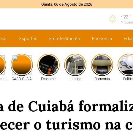
Quinta, 06 de Agosto de 2026
22
°C
Cuia
onal
Esportes
Entretenimento
Economia
Edu
ssistir
CASO OI S.A.
Economia
Justiça
Economia
Políti
 de Cuiabá formali
lecer o turismo na c