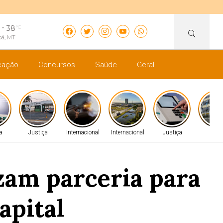
38
°C
bá, MT
cação
Concursos
Saúde
Geral
ca
Justiça
Internacional
Internacional
Justiça
Gera
zam parceria para
apital