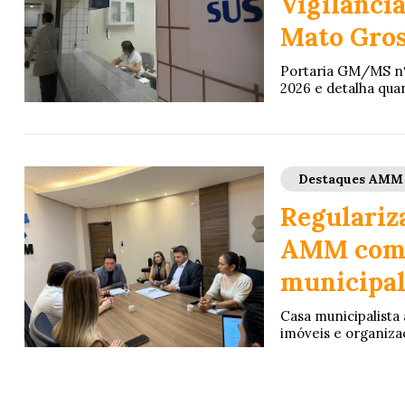
Vigilânci
Mato Gros
Portaria GM/MS nº 1
2026 e detalha qua
Destaques AMM
Regulariz
AMM como 
municipa
Casa municipalista 
imóveis e organiza