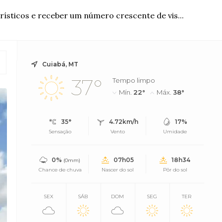
ísticos e receber um número crescente de vis...
Cuiabá, MT
37°
Tempo limpo
Mín.
22°
Máx.
38°
35°
4.72km/h
17%
Sensação
Vento
Umidade
0%
07h05
18h34
(0mm)
Chance de chuva
Nascer do sol
Pôr do sol
SEX
SÁB
DOM
SEG
TER