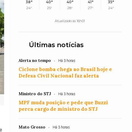
38°
40°
40°
41°
35°
24°
25°
28°
27°
24°
Atualizado às 16h01
Últimas notícias
Alerta no tempo
Há 3 horas
Ciclone bomba chega ao Brasil hoje e
Defesa Civil Nacional faz alerta
Ministro do STJ
Há 3 horas
MPF muda posição e pede que Buzzi
perca cargo de ministro do STJ
Mato Grosso
Há 3 horas
e