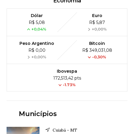
Economia
Dólar
Euro
R$ 5,08
R$ 5,87
+0,04%
+0,00%
Peso Argentino
Bitcoin
R$ 0,00
R$ 349,031,08
+0,00%
-0,30%
Ibovespa
172,513,42 pts
-1.73%
Municípios
Cuiabá - MT