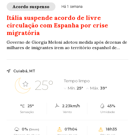
Acordo suspenso
Há 1 semana
Itália suspende acordo de livre
circulação com Espanha por crise
migratória
Governo de Giorgia Meloni adotou medida após dezenas de
milhares de imigrantes irem ao território espanhol de
Ceuta
Cuiabá, MT
25°
Tempo limpo
Mín.
25°
Máx.
39°
25°
2.23km/h
45%
Sensação
Vento
Umidade
0%
07h04
18h35
(0mm)