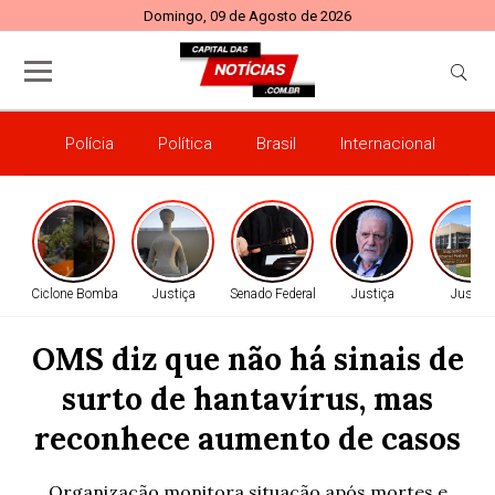
Domingo, 09 de Agosto de 2026
Polícia
Política
Brasil
Internacional
E
Ciclone Bomba
Justiça
Senado Federal
Justiça
Justiça
OMS diz que não há sinais de
surto de hantavírus, mas
reconhece aumento de casos
Organização monitora situação após mortes e