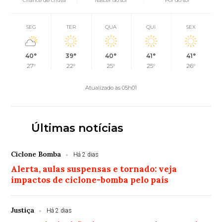
Chance de chuva
Nascer do sol
Pôr do sol
SEG
TER
QUA
QUI
SEX
40°
39°
40°
41°
41°
27°
22°
25°
25°
26°
Atualizado às 05h01
Últimas notícias
Ciclone Bomba
Há 2 dias
Alerta, aulas suspensas e tornado: veja
impactos de ciclone-bomba pelo país
Justiça
Há 2 dias